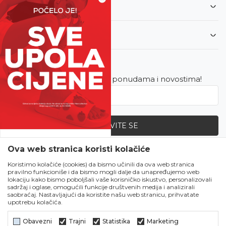
Informacije
Korisnički servis
Newsletter
Budite u toku sa najnovijim ponudama i novostima!
PRIJAVITE SE
SVE UPOLA CIJENE!
Ova web stranica koristi kolačiće
Zapratite nas
Čekanju je kraj!
Koristimo kolačiće (cookies) da bismo učinili da ova web stranica
pravilno funkcioniše i da bismo mogli dalje da unapređujemo web
Počela je omiljena
lokaciju kako bismo poboljšali vaše korisničko iskustvo, personalizovali
ljetna akcija u Obući
sadržaj i oglase, omogućili funkcije društvenih medija i analizirali
saobraćaj. Nastavljajući da koristite našu web stranicu, prihvatate
Metro!
upotrebu kolačića.
SVE IZ LJETNE
KOLEKCIJE UPOLA
Obavezni
Trajni
Statistika
Marketing