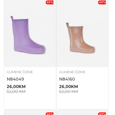
-50
%
-50
%
GUMENE ČIZME
GUMENE ČIZME
N84049
N84160
26,00
KM
26,00
KM
52,00
KM
52,00
KM
-50
%
-50
%