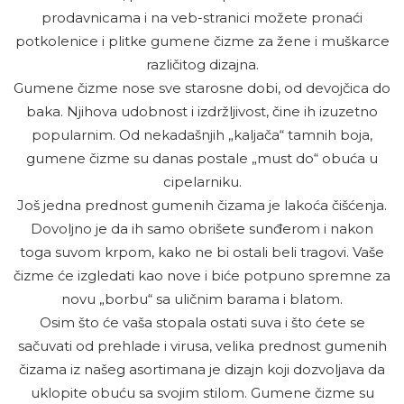
prodavnicama i na veb-stranici možete pronaći
potkolenice i plitke gumene čizme za žene i muškarce
različitog dizajna.
Gumene čizme nose sve starosne dobi, od devojčica do
baka. Njihova udobnost i izdržljivost, čine ih izuzetno
popularnim. Od nekadašnjih „kaljača“ tamnih boja,
gumene čizme su danas postale „must do“ obuća u
cipelarniku.
Još jedna prednost gumenih čizama je lakoća čišćenja.
Dovoljno je da ih samo obrišete sunđerom i nakon
toga suvom krpom, kako ne bi ostali beli tragovi. Vaše
čizme će izgledati kao nove i biće potpuno spremne za
novu „borbu“ sa uličnim barama i blatom.
Osim što će vaša stopala ostati suva i što ćete se
sačuvati od prehlade i virusa, velika prednost gumenih
čizama iz našeg asortimana je dizajn koji dozvoljava da
uklopite obuću sa svojim stilom. Gumene čizme su