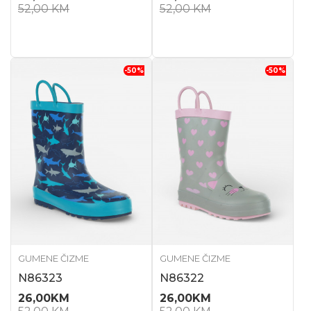
52,00
KM
52,00
KM
-50
%
-50
%
GUMENE ČIZME
GUMENE ČIZME
N86323
N86322
26,00
KM
26,00
KM