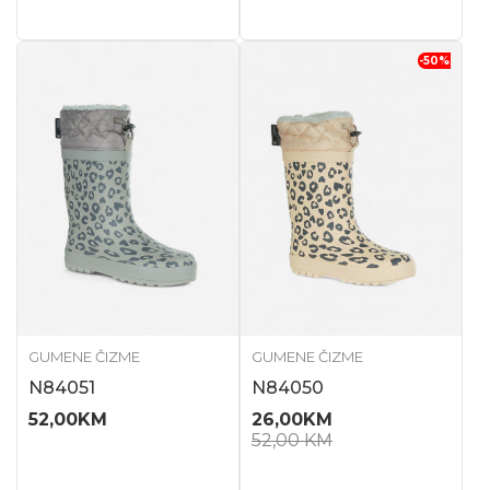
-50
%
GUMENE ČIZME
GUMENE ČIZME
N84051
N84050
52,00
KM
26,00
KM
52,00
KM