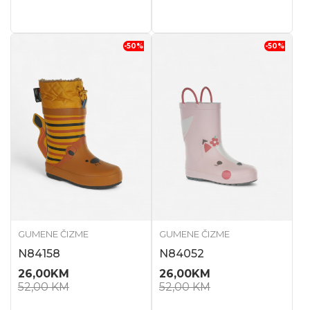
-50
%
-50
%
GUMENE ČIZME
GUMENE ČIZME
N84158
N84052
26,00
KM
26,00
KM
52,00
KM
52,00
KM