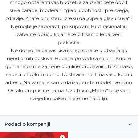
mnogo opteretiti vaš budžet, a zauzvrat ćete dobiti
suve čarape, moderan izgled, udobnost i pre svega,
zdravlje. Znate onu staru izreku da „cipela glavu čuva“?
Nemojte je zaboraviti pri kupovini. Budi racionalni i
izaberite obuću koja neće biti samo lepa, već i
praktična.
Ne dozvolite da vas kiša i sneg spreče u obavljanju
neodložnih poslova. Hodajte po vodi sa stilom. Kupite
gumene čizme za žene u online prodavnici, brzo i lako,
sedeći u toplom domu. Dostavićemo ih na vašu kućnu
adresu. Na vama je samo da izaberete model i veličinu.
Ostalo prepustite nama. Uz obuću „Metro“ biće vam
svejedno kakvo je vreme napolju.
Podaci o kompaniji
×