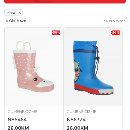
deca
Obriši sve
34
proizvoda
-50
%
-50
%
GUMENE ČIZME
GUMENE ČIZME
N86464
N86324
26,00
KM
26,00
KM