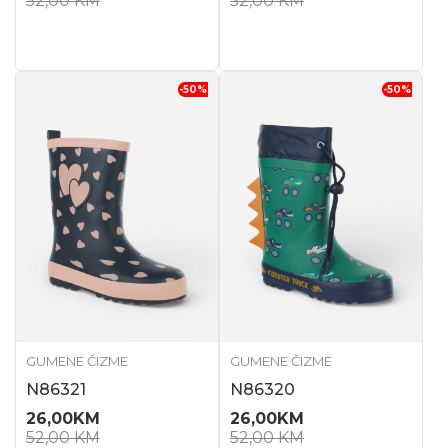
52,00
KM
52,00
KM
-50
%
-50
%
GUMENE ČIZME
GUMENE ČIZME
N86321
N86320
26,00
KM
26,00
KM
52,00
KM
52,00
KM