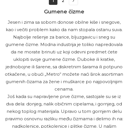
1
2
Gumene čizme
Jesen i zima sa sobom donose obilne kiše i snegove,
kao i večiti problem kako da nam stopala ostanu suva.
Najbolje rešenje za barice, bljuzgavicu i sneg su
gumene čizme. Modna industrija je toliko napredovala
da ne morate brinuti uz koji odevni predmet ćete
uklopiti svoje gumene čizme. Duboke ili kratke,
jednobojne ili šarene, sa diskretnim šarama ili potpuno
otkačene, u obući „Metro“ možete naći širok asortiman
gumenih čizama za žene i muškarce po najpovoljnijim
cenama.
Još kada su napravljene prve čizme, sastojale su se iz
dva dela: donjeg, nalik običnim cipelama, i gornjeg, od
nekog toplog materijala. Upravo u tom gornjem delu
pravimo osnovnu razliku među čizmama i delimo ih na:
nadkolenice, potkolenice i plitke čizme. U našim