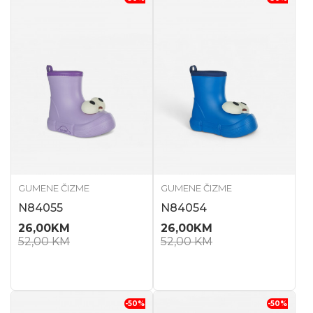
GUMENE ČIZME
GUMENE ČIZME
N84055
N84054
26,00
KM
26,00
KM
52,00
KM
52,00
KM
-50
%
-50
%