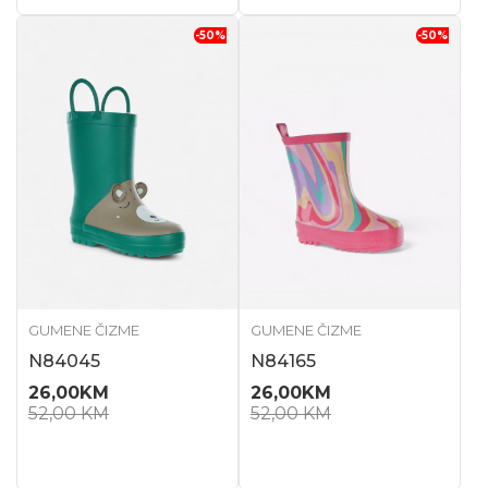
-50
%
-50
%
GUMENE ČIZME
GUMENE ČIZME
N84045
N84165
26,00
KM
26,00
KM
52,00
KM
52,00
KM