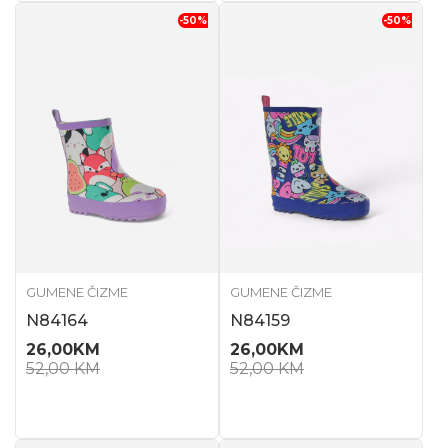
-50
%
-50
%
GUMENE ČIZME
GUMENE ČIZME
N84164
N84159
26,00
KM
26,00
KM
52,00
KM
52,00
KM