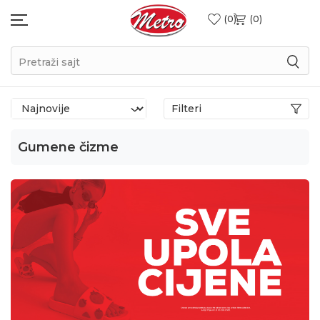
0
0
Pretraži sajt
Filteri
Gumene čizme