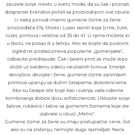
zauzele svoje mesto u svetu mode, da su čak i poznati
dizajnerski brendovi počeli sa proizvodnjom ove obuće.
U našoj ponudi imamo gumene čizme za žene
proizvođača Elly Shoes i Lusso raznih boja (crne, žute,
roze), printova i veličina od 36 do 41. U njima možete ići
u školu, na posao ili u šetnju. Ako se bojite da poslovni
izgled ne podrazumeva popularne „gumenjake“,
odbacite predrasude. Čak i šareni print se može lepo
složiti uz svedenu odeću neutralnih tonova. Smelije
devojčice, devojke i žene, gumene čizme zanimljivih
printova uparuju sa dužim čarapama, dokolenicama.
Ako su čarape iste boje kao i suknja, vaša odevna
kombinacija dobiće dozu sofisticiranosti. Uklopite svoje
šalove, rukavice i tašne sa gumenim čizmama koje ste
izabrale u obući „Metro“.
Gumene čizme za žene su imaju pristupačne cene. Još
ako su na sniženju, nemojte dugo razmišljati. Neće