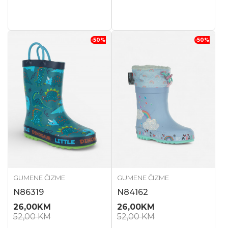
-50
%
-50
%
GUMENE ČIZME
GUMENE ČIZME
N86319
N84162
26,00
KM
26,00
KM
52,00
KM
52,00
KM