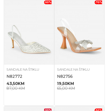
-50
%
-70
%
SANDALE NA ŠTIKLU
SANDALE NA ŠTIKLU
N82772
N82756
43,50
KM
19,50
KM
87,00
KM
65,00
KM
-50
%
-50
%