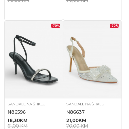
70,00
KM
70,00
KM
-70
%
-70
%
SANDALE NA ŠTIKLU
SANDALE NA ŠTIKLU
N86596
N86637
18,30
KM
21,00
KM
61,00
KM
70,00
KM