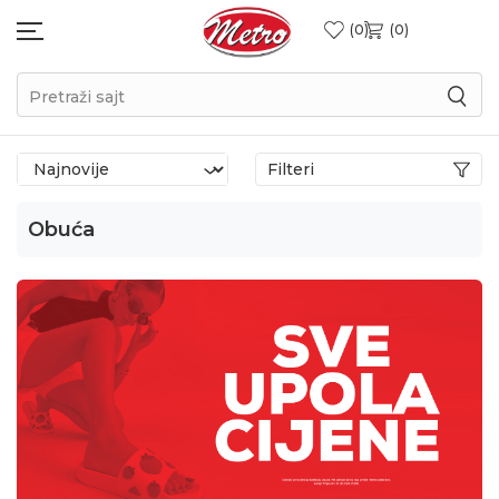
0
0
Pretraži sajt
Filteri
Obuća