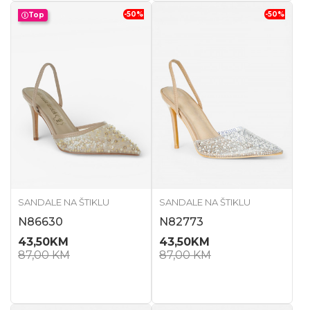
-50
%
-50
%
Top
SANDALE NA ŠTIKLU
SANDALE NA ŠTIKLU
N86630
N82773
43,50
KM
43,50
KM
87,00
KM
87,00
KM