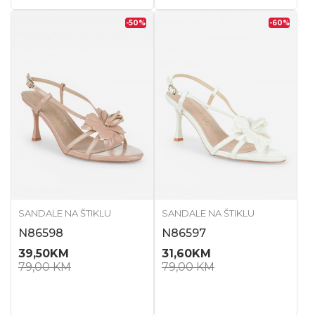
-50
%
-60
%
SANDALE NA ŠTIKLU
SANDALE NA ŠTIKLU
N86598
N86597
39,50
KM
31,60
KM
79,00
KM
79,00
KM