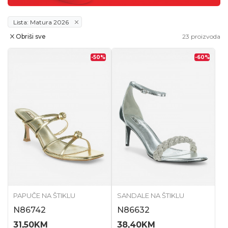
Lista: Matura 2026
Obriši sve
23
proizvoda
-50
%
-60
%
PAPUČE NA ŠTIKLU
SANDALE NA ŠTIKLU
N86742
N86632
31,50
KM
38,40
KM