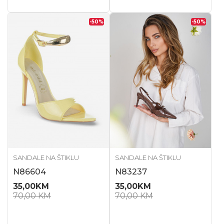
-50
%
-50
%
SANDALE NA ŠTIKLU
SANDALE NA ŠTIKLU
N86604
N83237
35,00
KM
35,00
KM
70,00
KM
70,00
KM