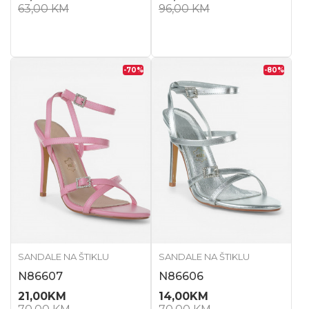
63,00
KM
96,00
KM
-70
%
-80
%
SANDALE NA ŠTIKLU
SANDALE NA ŠTIKLU
N86607
N86606
21,00
KM
14,00
KM