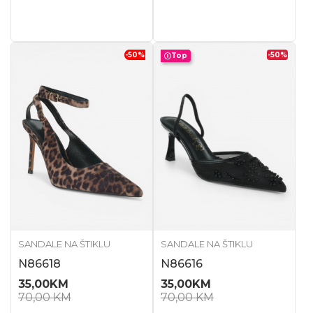
-50
%
-50
%
Top
SANDALE NA ŠTIKLU
SANDALE NA ŠTIKLU
N86618
N86616
35,00
KM
35,00
KM
70,00
KM
70,00
KM