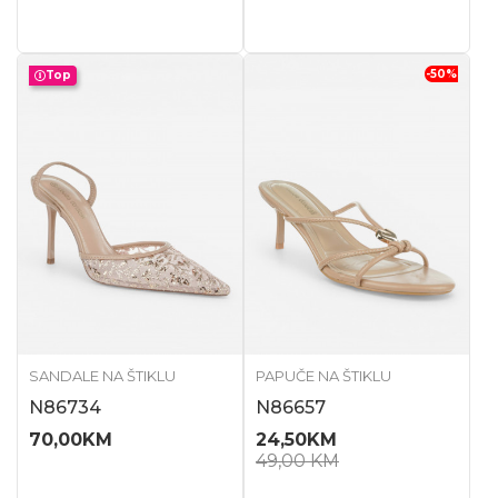
-50
%
Top
SANDALE NA ŠTIKLU
PAPUČE NA ŠTIKLU
N86734
N86657
70,00
KM
24,50
KM
49,00
KM