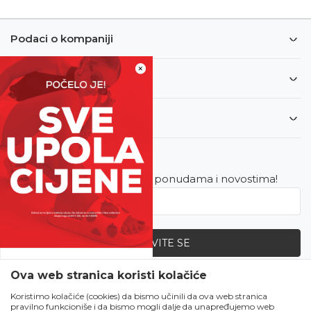
Podaci o kompaniji
×
Informacije
Korisnički servis
Newsletter
Budite u toku sa najnovijim ponudama i novostima!
PRIJAVITE SE
SVE UPOLA CIJENE!
Ova web stranica koristi kolačiće
Zapratite nas
Čekanju je kraj!
Koristimo kolačiće (cookies) da bismo učinili da ova web stranica
pravilno funkcioniše i da bismo mogli dalje da unapređujemo web
Počela je omiljena