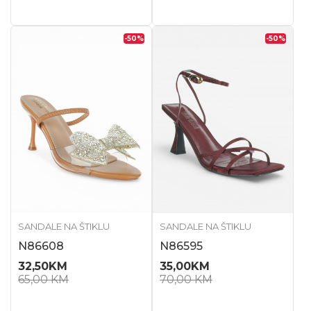
-50
%
-50
%
SANDALE NA ŠTIKLU
SANDALE NA ŠTIKLU
N86608
N86595
32,50
KM
35,00
KM
65,00
KM
70,00
KM