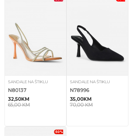
SANDALE NA ŠTIKLU
SANDALE NA ŠTIKLU
N80137
N78996
32,50
KM
35,00
KM
65,00
KM
70,00
KM
-50
%