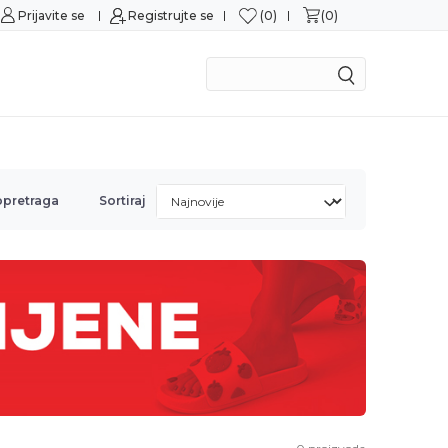
0
0
Prijavite se
Sigurna kupovina
Registrujte se
M
opretraga
Sortiraj