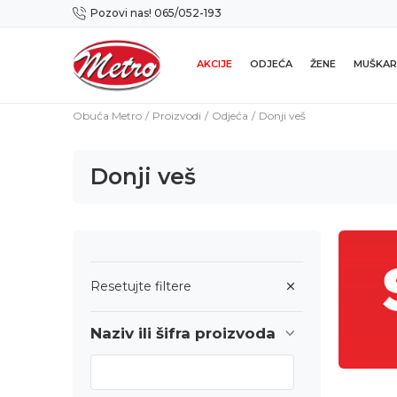
Pozovi nas! 065/052-193
Preuzmi NOVU Metro mobilnu aplikaciju!
AKCIJE
ODJEĆA
ŽENE
MUŠKAR
Obuća Metro
Proizvodi
Odjeća
Donji veš
Donji veš
Resetujte filtere
Naziv ili šifra proizvoda