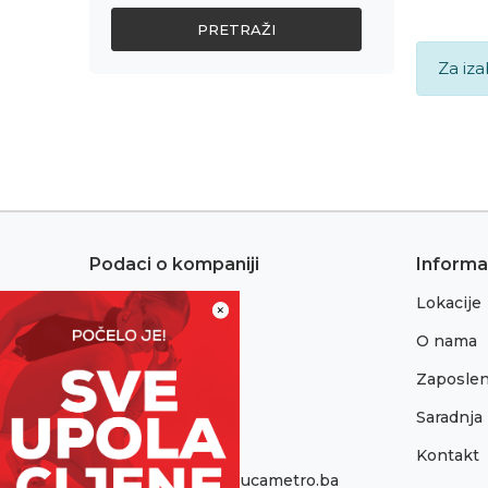
PRETRAŽI
Za iza
Podaci o kompaniji
Informa
Lokacije
Adresa:
×
Sremska 1
O nama
76300 Bijeljina
Zaposlen
Telefon:
065/052-193
Saradnja
Kontakt
Email:
onlinepodrska@obucametro.ba