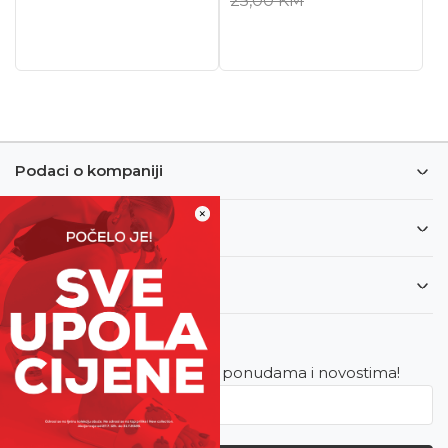
25,00
KM
Podaci o kompaniji
×
Informacije
Korisnički servis
Newsletter
Budite u toku sa najnovijim ponudama i novostima!