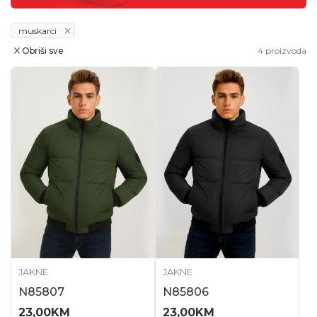
muskarci
Obriši sve
4
proizvoda
JAKNE
JAKNE
N85807
N85806
23,00
KM
23,00
KM