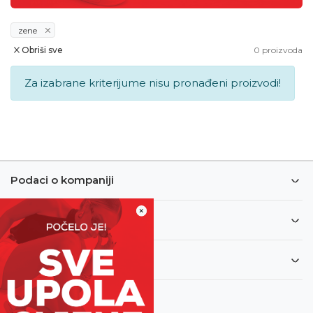
zene
Obriši sve
0
proizvoda
Za izabrane kriterijume nisu pronađeni proizvodi!
Podaci o kompaniji
×
Informacije
Korisnički servis
Newsletter