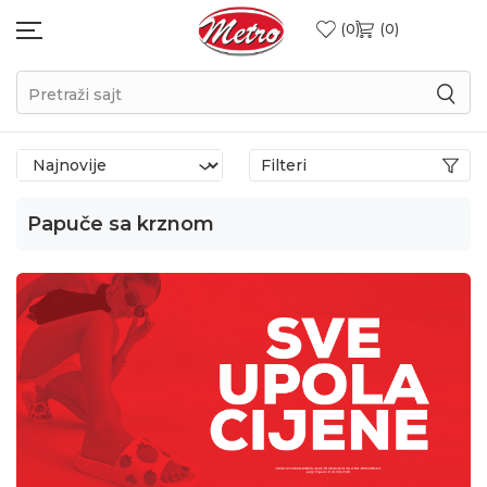
0
0
Pretraži sajt
Filteri
Papuče sa krznom