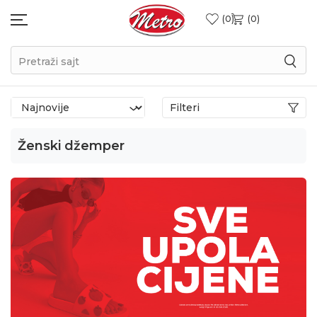
0
0
Pretraži sajt
Filteri
Ženski džemper