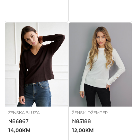
ŽENSKA BLUZA
ŽENSKI DŽEMPER
N86867
N85188
14,00
KM
12,00
KM