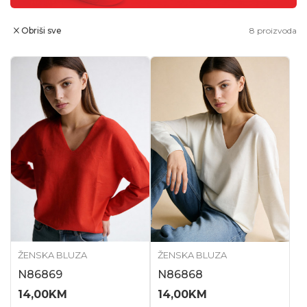
Obriši sve
8
proizvoda
ŽENSKA BLUZA
ŽENSKA BLUZA
N86869
N86868
14,00
KM
14,00
KM