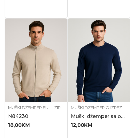
MUŠKI DŽEMPER FULL-ZIP
MUŠKI DŽEMPER O IZREZ
N84230
Muški džemper sa okruglim izrezom
18,00
KM
12,00
KM