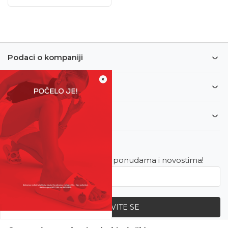
Podaci o kompaniji
×
Informacije
Korisnički servis
Newsletter
Budite u toku sa najnovijim ponudama i novostima!
PRIJAVITE SE