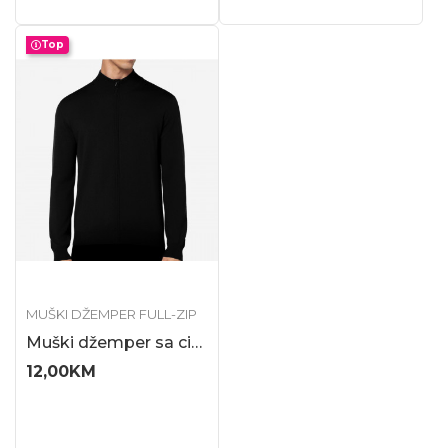
Top
MUŠKI DŽEMPER FULL-ZIP
Muški džemper sa cibzarom
12,00
KM