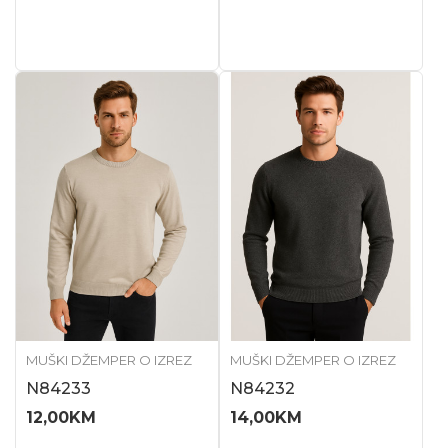
MUŠKI DŽEMPER O IZREZ
MUŠKI DŽEMPER O IZREZ
N84233
N84232
12,00
KM
14,00
KM