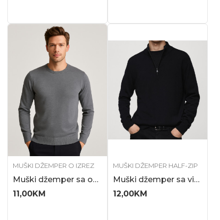
MUŠKI DŽEMPER O IZREZ
MUŠKI DŽEMPER HALF-ZIP
Muški džemper sa okruglim izrezom
Muški džemper sa visokom kragnom i cibzarom
11,00
KM
12,00
KM