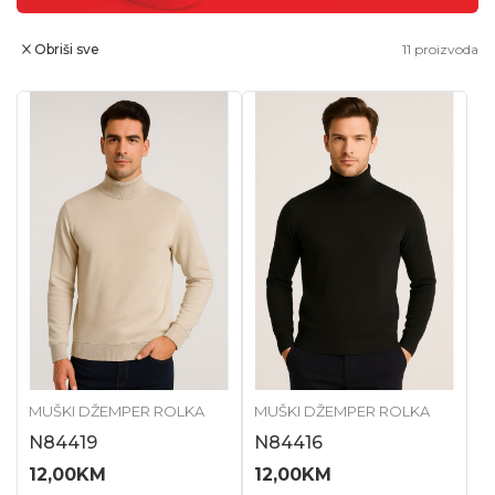
Obriši sve
11
proizvoda
MUŠKI DŽEMPER ROLKA
MUŠKI DŽEMPER ROLKA
N84419
N84416
12,00
KM
12,00
KM