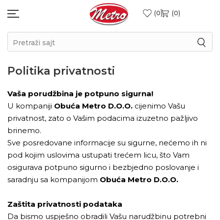
0
0
Pretraži sajt
Politika privatnosti
Vaša porudžbina je potpuno sigurna!
U kompaniji
Obuća Metro D.O.O.
cijenimo Vašu
privatnost, zato o Vašim podacima izuzetno pažljivo
brinemo.
Sve posredovane informacije su sigurne, nećemo ih ni
pod kojim uslovima ustupati trećem licu, što Vam
osigurava potpuno sigurno i bezbjedno poslovanje i
saradnju sa kompanijom
Obuća Metro D.O.O.
Zaštita privatnosti podataka
Da bismo uspješno obradili Vašu narudžbinu potrebni