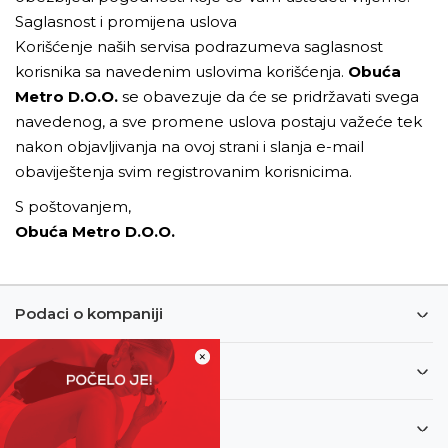
Saglasnost i promijena uslova
Korišćenje naših servisa podrazumeva saglasnost
korisnika sa navedenim uslovima korišćenja.
Obuća
Metro D.O.O.
se obavezuje da će se pridržavati svega
navedenog, a sve promene uslova postaju važeće tek
nakon objavljivanja na ovoj strani i slanja e-mail
obaviještenja svim registrovanim korisnicima.
S poštovanjem,
Obuća Metro D.O.O.
Podaci o kompaniji
×
Informacije
Korisnički servis