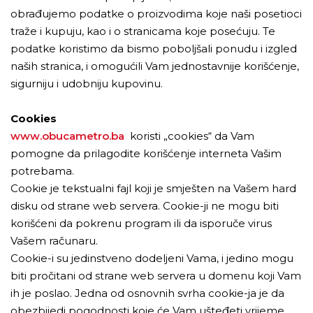
obrađujemo podatke o proizvodima koje naši posetioci
traže i kupuju, kao i o stranicama koje posećuju. Te
podatke koristimo da bismo poboljšali ponudu i izgled
naših stranica, i omogućili Vam jednostavnije korišćenje,
sigurniju i udobniju kupovinu.
Cookies
www.obucametro.ba
koristi „cookies“ da Vam
pomogne da prilagodite korišćenje interneta Vašim
potrebama.
Cookie je tekstualni fajl koji je smješten na Vašem hard
disku od strane web servera. Cookie-ji ne mogu biti
korišćeni da pokrenu program ili da isporuče virus
Vašem računaru.
Cookie-i su jedinstveno dodeljeni Vama, i jedino mogu
biti pročitani od strane web servera u domenu koji Vam
ih je poslao. Jedna od osnovnih svrha cookie-ja je da
obezbijedi pogodnosti koje će Vam ušteđeti vrijeme.