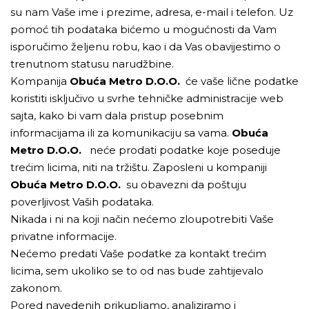
su nam Vaše ime i prezime, adresa, e-mail i telefon. Uz
pomoć tih podataka bićemo u mogućnosti da Vam
isporučimo željenu robu, kao i da Vas obavijestimo o
trenutnom statusu narudžbine.
Kompanija
Obuća Metro D.O.O.
će vaše lične podatke
koristiti isključivo u svrhe tehničke administracije web
sajta, kako bi vam dala pristup posebnim
informacijama ili za komunikaciju sa vama.
Obuća
Metro D.O.O.
neće prodati podatke koje poseduje
trećim licima, niti na tržištu. Zaposleni u kompaniji
Obuća Metro D.O.O.
su obavezni da poštuju
poverljivost Vaših podataka.
Nikada i ni na koji način nećemo zloupotrebiti Vaše
privatne informacije.
Nećemo predati Vaše podatke za kontakt trećim
licima, sem ukoliko se to od nas bude zahtijevalo
zakonom.
Pored navedenih prikupljamo, analiziramo i