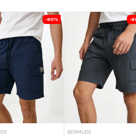
-60
%
-6
UDE
BERMUDE