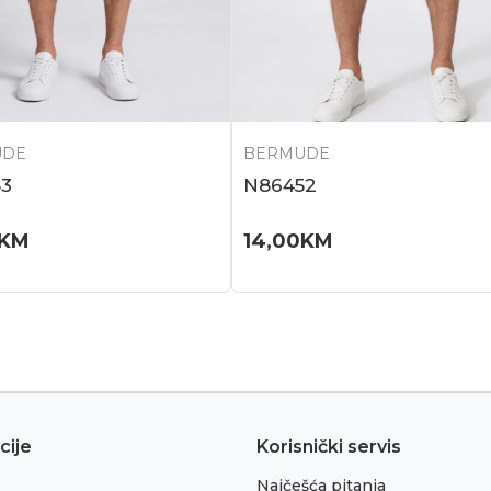
UDE
BERMUDE
3
N86452
KM
14,00
KM
cije
Korisnički servis
Najčešća pitanja