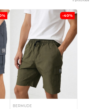
9
proizvoda
0
%
-40
%
BERMUDE