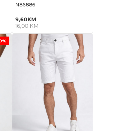
N86886
9,60
KM
16,00
KM
0
%