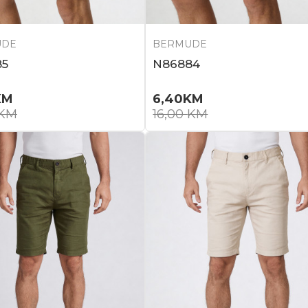
UDE
BERMUDE
85
N86884
KM
6,40
KM
KM
16,00
KM