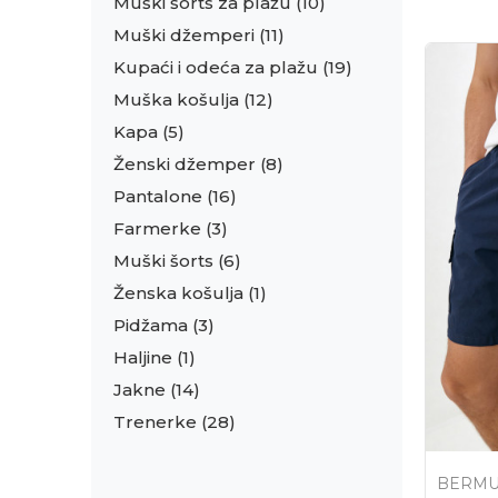
Muški šorts za plažu
(10)
Muški džemperi
(11)
Kupaći i odeća za plažu
(19)
Muška košulja
(12)
Kapa
(5)
Ženski džemper
(8)
Pantalone
(16)
Farmerke
(3)
Muški šorts
(6)
Ženska košulja
(1)
Pidžama
(3)
Haljine
(1)
Jakne
(14)
Trenerke
(28)
BERM