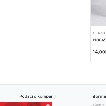
BERM
N8645
14,00
Podaci o kompaniji
Informa
Lokacije
Adresa: