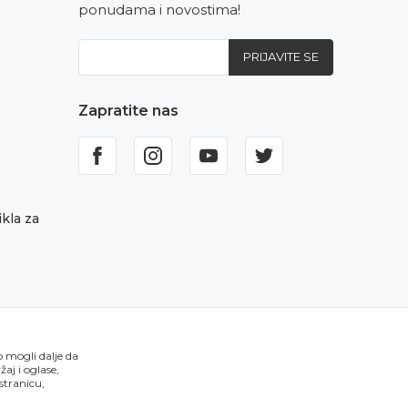
ponudama i novostima!
PRIJAVITE SE
Zapratite nas
kla za
o mogli dalje da
aj i oglase,
 stranicu,