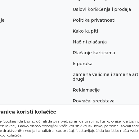
Uslovi korišćenja i prodaja
je
Politika privatnosti
Kako kupiti
Načini plaćanja
Plaćanje karticama
Isporuka
Zamena veličine i zamena arti
drugi
Reklamacije
Povraćaj sredstava
Pravo na odustajanje
anica koristi kolačiće
́e (cookies) da bismo učinili da ova web stranica pravilno funkcioniše i da bism
lokaciju kako bismo poboljšali vaše korisničko iskustvo, personalizovali sadrž
e društvenih medija i analizirali saobraćaj. Nastavljajući da koristite našu web
bu kolačića.