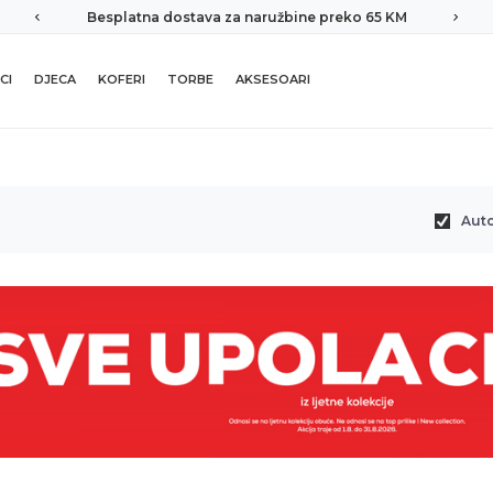
Besplatna dostava za naružbine preko 65 KM
CI
DJECA
KOFERI
TORBE
AKSESOARI
Aut