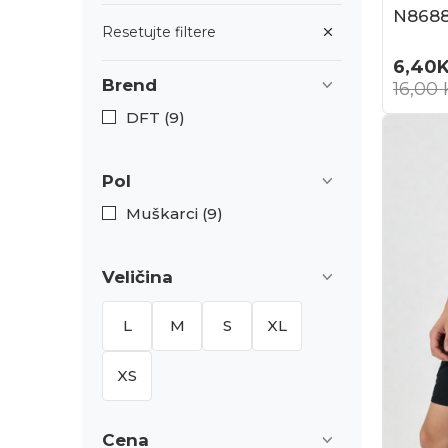
N868
Resetujte filtere
6,40
Brend
16,00
DFT (9)
Pol
Muškarci (9)
Veličina
L
M
S
XL
XS
Cena