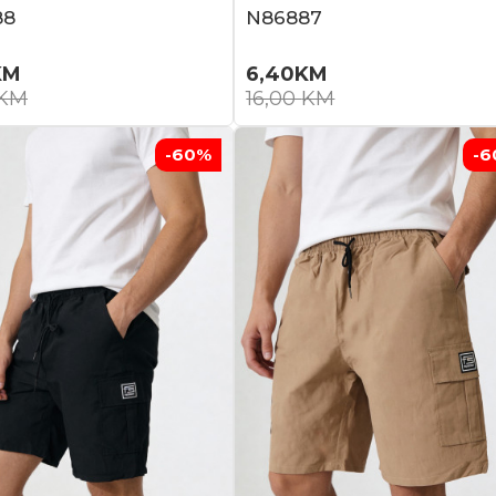
88
N86887
KM
6,40
KM
KM
16,00
KM
-60
%
-6