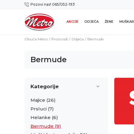
Pozovi nas! 065/052-193
Preuzmi NOVU Metro mobilnu aplikaciju!
AKCIJE
ODJEĆA
ŽENE
MUŠKAR
Obuća Metro
Proizvodi
Odjeća
Bermude
Bermude
Kategorije
Majice
(26)
Prsluci
(7)
Helanke
(6)
Bermude
(9)