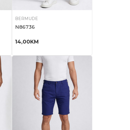
BERMUDE
N86736
14,00
KM