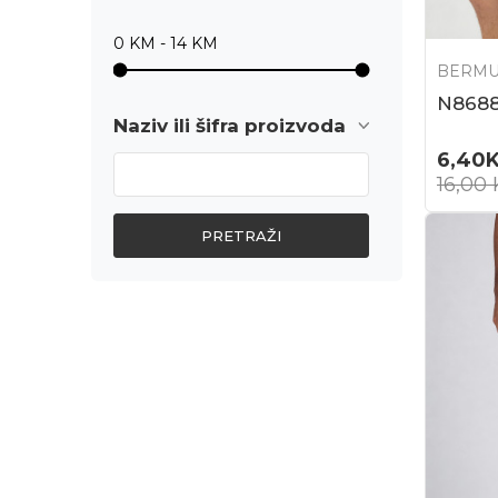
BERM
N868
Naziv ili šifra proizvoda
6,40
16,00
PRETRAŽI