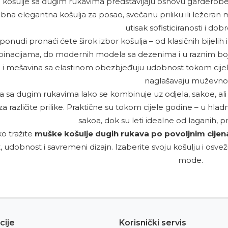
košulje sa dugim rukavima predstavljaju osnovu garderob
bna elegantna košulja za posao, svečanu priliku ili ležeran mo
utisak sofisticiranosti i dobr
ponudi pronaći ćete širok izbor košulja – od klasičnih bijelih
inacijama, do modernih modela sa dezenima i u raznim boja
 mešavina sa elastinom obezbjeđuju udobnost tokom cijelog d
naglašavaju muževnos
a sa dugim rukavima lako se kombinuje uz odjela, sakoe, ali i
za različite prilike. Praktične su tokom cijele godine – u hl
sakoa, dok su leti idealne od laganih, p
o tražite
muške košulje dugih rukava po povoljnim cije
t, udobnost i savremeni dizajn. Izaberite svoju košulju i osv
mode.
cije
Korisnički servis