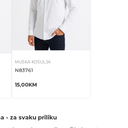
MUŠKA KOŠULJA
N83761
15,00
KM
 - za svaku priliku