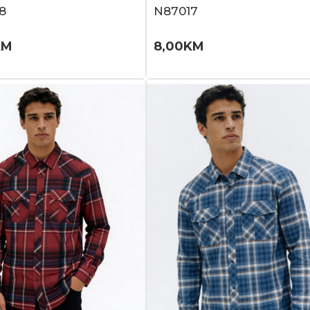
8
N87017
KM
8,00
KM