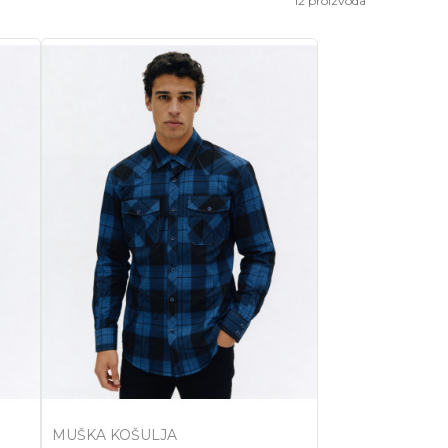
12
proizvoda
MUŠKA KOŠULJA