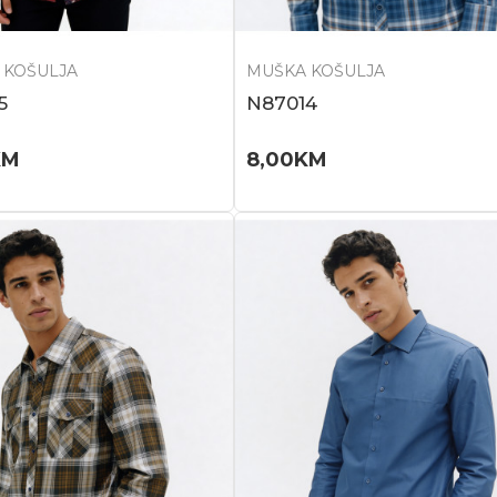
 KOŠULJA
MUŠKA KOŠULJA
5
N87014
KM
8,00
KM