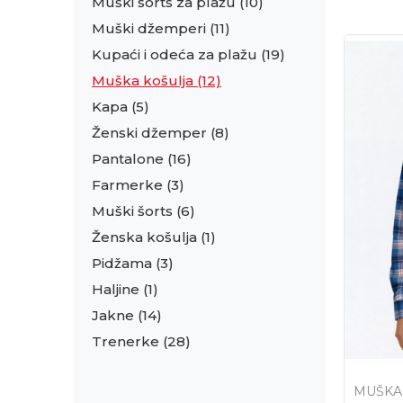
Muški šorts za plažu
(10)
Muški džemperi
(11)
Kupaći i odeća za plažu
(19)
Muška košulja
(12)
Kapa
(5)
Ženski džemper
(8)
Pantalone
(16)
Farmerke
(3)
Muški šorts
(6)
Ženska košulja
(1)
Pidžama
(3)
Haljine
(1)
Jakne
(14)
Trenerke
(28)
MUŠKA