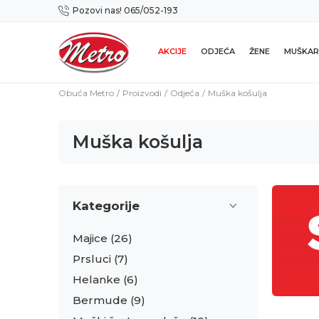
Pozovi nas! 065/052-193
Preuzmi NOVU Metro mobilnu aplikaciju!
AKCIJE
ODJEĆA
ŽENE
MUŠKAR
Obuća Metro
Proizvodi
Odjeća
Muška košulja
Muška košulja
Kategorije
Majice
(26)
Prsluci
(7)
Helanke
(6)
Bermude
(9)