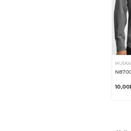
MUŠKA
N870
10,00