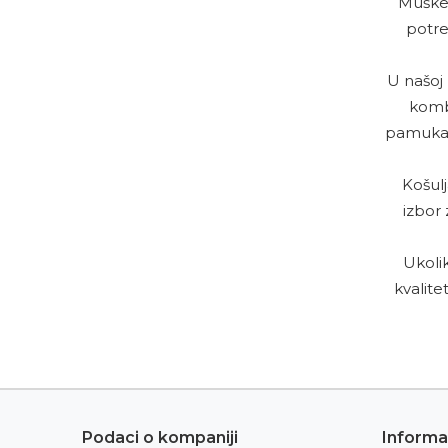
Muške 
potre
U našoj 
komb
pamuka i
Košulj
izbor 
Ukolik
kvalite
Podaci o kompaniji
Informa