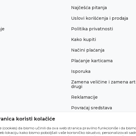
Najčešća pitanja
Uslovi korišćenja i prodaja
je
Politika privatnosti
Kako kupiti
Načini plaćanja
Plaćanje karticama
Isporuka
Zamena veličine i zamena arti
drugi
Reklamacije
Povraćaj sredstava
Pravo na odustajanje
anica koristi kolačiće
́e (cookies) da bismo učinili da ova web stranica pravilno funkcioniše i da bism
lokaciju kako bismo poboljšali vaše korisničko iskustvo, personalizovali sadrž