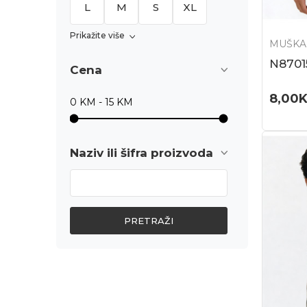
L
M
S
XL
Prikažite više
MUŠKA
N8701
Cena
8,00
Naziv ili šifra proizvoda
PRETRAŽI