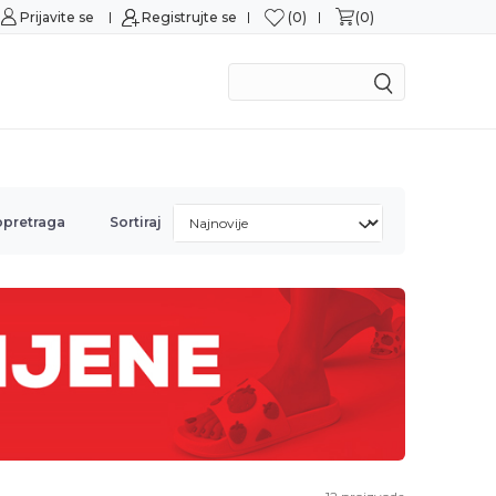
0
0
Prijavite se
Sigurna kupovina
Registrujte se
M
opretraga
Sortiraj