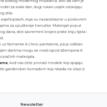
era svakog modernog muškarca. Bilo da vam je
del za svaki dan, dugi rukavi uvijek ostavljaju
og stila.
 i svijetloplavih, koje su nezaobilazne u poslovnim
ma za opuštenije trenutke. Materijali poput
ana, dok savremeni krojevi prate liniju tijela i
t.
 uz farmerke ili chino pantalone, pa je odličan
adnijim danima mogu se nositi ispod džempera ili
rozračnih materijala.
nama
, kod nas ćete pronaći modele koji spajaju
ežite garderober komadom koji nikada ne izlazi iz
Newsletter