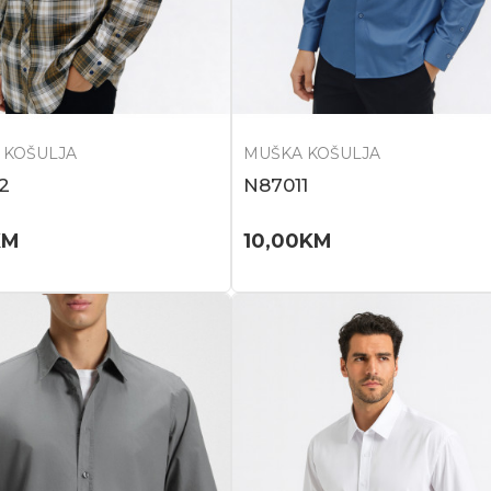
 KOŠULJA
MUŠKA KOŠULJA
2
N87011
KM
10,00
KM