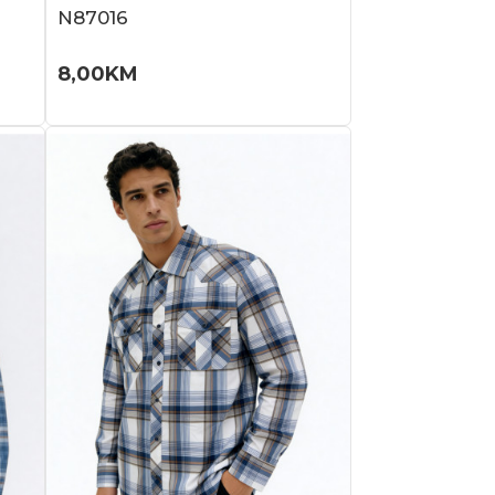
N87016
8,00
KM