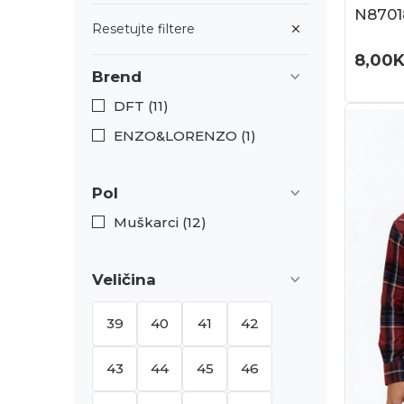
N8701
Resetujte filtere
8,00
Brend
DFT (11)
ENZO&LORENZO (1)
Pol
Muškarci (12)
Veličina
39
40
41
42
43
44
45
46