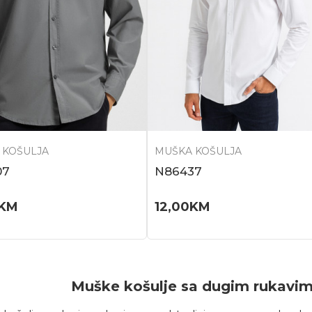
 KOŠULJA
MUŠKA KOŠULJA
07
N86437
KM
12,00
KM
Muške košulje sa dugim rukavima