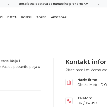
Besplatna dostava za naružbine preko 65 KM
CI
DJECA
KOFERI
TORBE
AKSESOARI
Kontakt info
nove ideje i
 Vas da popunite polja u
Pišite nam i mi ćemo va
Naziv firme
Obuća Metro D.O
Telefon:
065/052-193