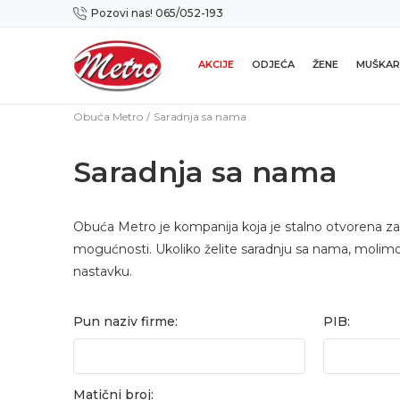
Pozovi nas! 065/052-193
Preuzmi NOVU Metro mobilnu aplikaciju!
AKCIJE
ODJEĆA
ŽENE
MUŠKAR
Obuća Metro
Saradnja sa nama
Saradnja sa nama
Obuća Metro je kompanija koja je stalno otvorena za 
mogućnosti. Ukoliko želite saradnju sa nama, molimo
nastavku.
Pun naziv firme:
PIB:
Matični broj: