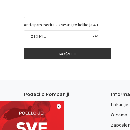
Anti-spam zaštita - izračunajte koliko je 4 + 1 :
POŠALJI
Podaci o kompaniji
Informa
Lokacije
Adresa:
×
Sremska 1
O nama
76300 Bijeljina
Zaposlen
Telefon: