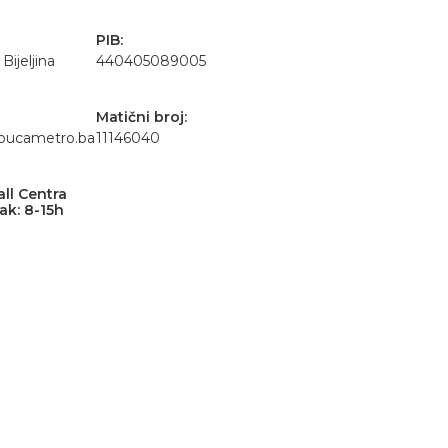
PIB:
ijeljina
440405089005
Matični broj:
bucametro.ba
11146040
all Centra
ak: 8-15h