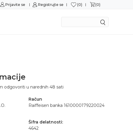
0
0
Prijavite se
Sigurna kupovina
Registrujte se
M
rmacije
m odgovoriti u narednih 48 sati
Račun
.O.
Raiffeisen banka 1610000179220024
Šifra delatnosti:
4642