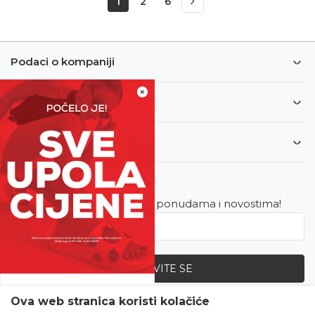
1
2
6
Podaci o kompaniji
×
Informacije
Korisnički servis
Newsletter
Budite u toku sa najnovijim ponudama i novostima!
PRIJAVITE SE
SVE UPOLA CIJENE!
Ova web stranica koristi kolačiće
Zapratite nas