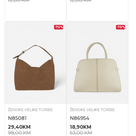
12,00
KM
12,00
KM
-70
%
-70
%
ŽENSKE VELIKE TORBE
ŽENSKE VELIKE TORBE
N85081
N86954
29,40
KM
18,90
KM
98,00
KM
63,00
KM