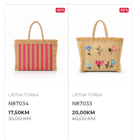
-50
%
-50
%
LJETNA TORBA
LJETNA TORBA
N87034
N87033
17,50
KM
20,00
KM
35,00
KM
40,00
KM