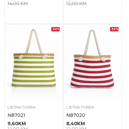
14,00
KM
12,00
KM
-20
%
-30
%
LJETNA TORBA
LJETNA TORBA
N87021
N87020
9,60
KM
8,40
KM