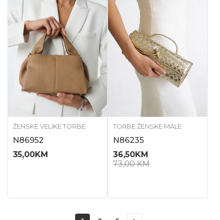
ŽENSKE VELIKE TORBE
TORBE ŽENSKE MALE
N86952
N86235
35,00
KM
36,50
KM
73,00
KM