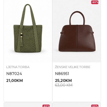
-60
%
LJETNA TORBA
ŽENSKE VELIKE TORBE
N87024
N86951
21,00
KM
25,20
KM
63,00
KM
-60
%
-50
%