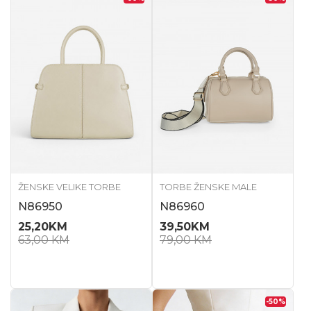
ŽENSKE VELIKE TORBE
TORBE ŽENSKE MALE
N86950
N86960
25,20
KM
39,50
KM
63,00
KM
79,00
KM
-50
%