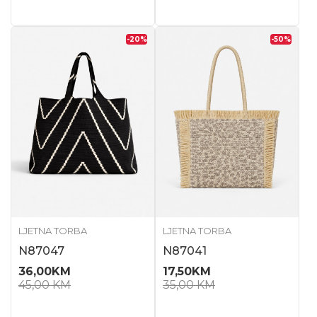
-20
%
-50
%
LJETNA TORBA
LJETNA TORBA
N87047
N87041
36,00
KM
17,50
KM
45,00
KM
35,00
KM