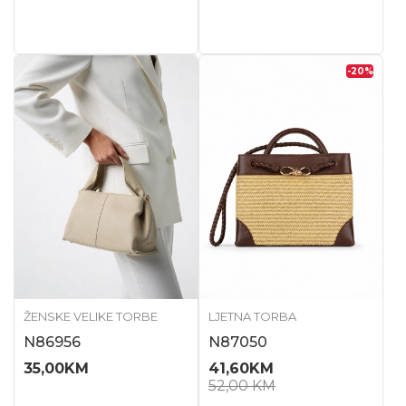
-20
%
ŽENSKE VELIKE TORBE
LJETNA TORBA
N86956
N87050
35,00
KM
41,60
KM
52,00
KM