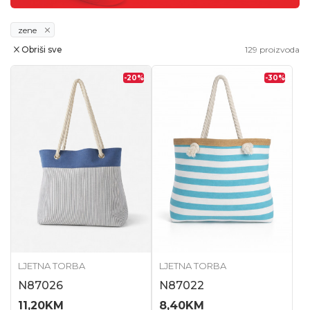
zene
Obriši sve
129
proizvoda
-20
%
-30
%
LJETNA TORBA
LJETNA TORBA
N87026
N87022
11,20
KM
8,40
KM