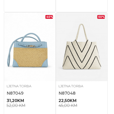
-40
%
-50
%
LJETNA TORBA
LJETNA TORBA
N87049
N87048
31,20
KM
22,50
KM
52,00
KM
45,00
KM