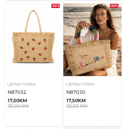
-50
%
-50
%
LJETNA TORBA
LJETNA TORBA
N87032
N87030
17,50
KM
17,50
KM
35,00
KM
35,00
KM