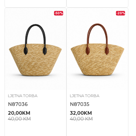
-50
%
-20
%
LJETNA TORBA
LJETNA TORBA
N87036
N87035
20,00
KM
32,00
KM
40,00
KM
40,00
KM