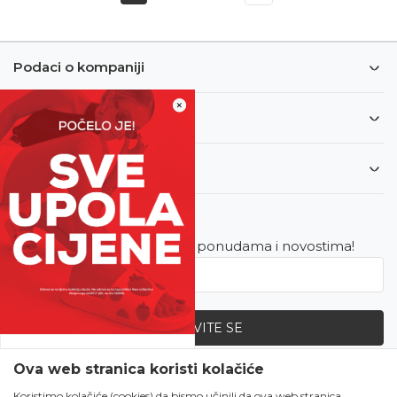
Podaci o kompaniji
×
Informacije
Korisnički servis
Newsletter
Budite u toku sa najnovijim ponudama i novostima!
PRIJAVITE SE
SVE UPOLA CIJENE!
Ova web stranica koristi kolačiće
Zapratite nas
Čekanju je kraj!
Koristimo kolačiće (cookies) da bismo učinili da ova web stranica