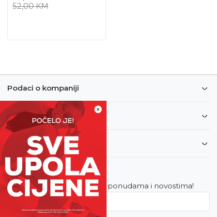
52,00
KM
Podaci o kompaniji
×
Informacije
Korisnički servis
Newsletter
Budite u toku sa najnovijim ponudama i novostima!