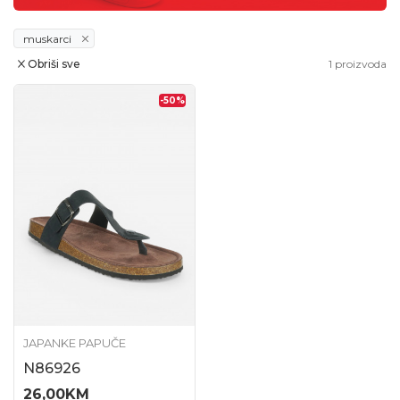
muskarci
Obriši sve
1
proizvoda
-50
%
JAPANKE PAPUČE
N86926
26,00
KM