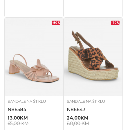
-80
%
-70
%
SANDALE NA ŠTIKLU
SANDALE NA ŠTIKLU
N86584
N86643
13,00
KM
24,00
KM
65,00
KM
80,00
KM