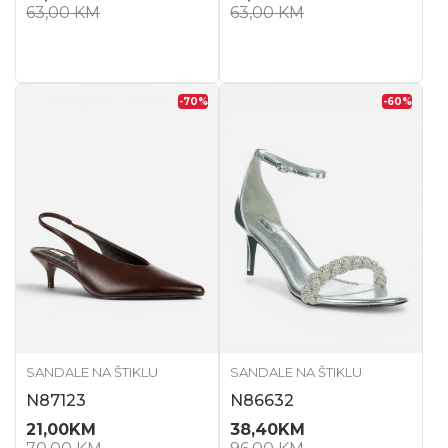
63,00
KM
63,00
KM
-70
%
-60
%
SANDALE NA ŠTIKLU
SANDALE NA ŠTIKLU
N87123
N86632
21,00
KM
38,40
KM