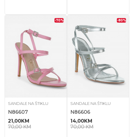
-70
%
-80
%
SANDALE NA ŠTIKLU
SANDALE NA ŠTIKLU
N86607
N86606
21,00
KM
14,00
KM
70,00
KM
70,00
KM