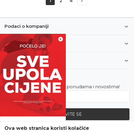
1
2
4
Podaci o kompaniji
×
Informacije
Korisnički servis
Newsletter
Budite u toku sa najnovijim ponudama i novostima!
PRIJAVITE SE
SVE UPOLA CIJENE!
Ova web stranica koristi kolačiće
Zapratite nas