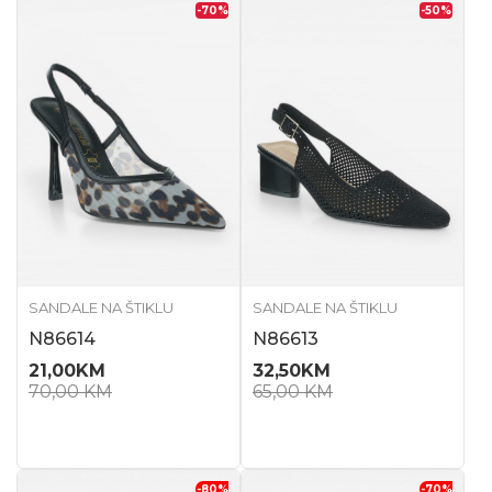
-70
%
-50
%
SANDALE NA ŠTIKLU
SANDALE NA ŠTIKLU
N86614
N86613
21,00
KM
32,50
KM
70,00
KM
65,00
KM
-80
%
-70
%