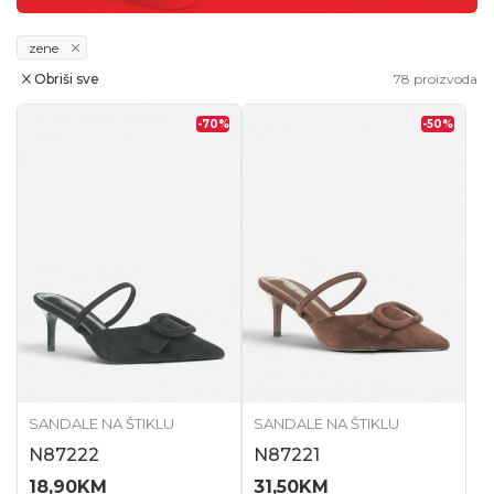
zene
Obriši sve
78
proizvoda
-70
%
-50
%
SANDALE NA ŠTIKLU
SANDALE NA ŠTIKLU
N87222
N87221
18,90
KM
31,50
KM