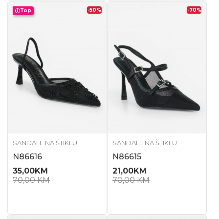
-50
%
-70
%
Top
SANDALE NA ŠTIKLU
SANDALE NA ŠTIKLU
N86616
N86615
35,00
KM
21,00
KM
70,00
KM
70,00
KM