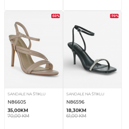
-50
%
-70
%
SANDALE NA ŠTIKLU
SANDALE NA ŠTIKLU
N86605
N86596
35,00
KM
18,30
KM
70,00
KM
61,00
KM