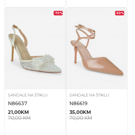
-70
%
-50
%
SANDALE NA ŠTIKLU
SANDALE NA ŠTIKLU
N86637
N86619
21,00
KM
35,00
KM
70,00
KM
70,00
KM