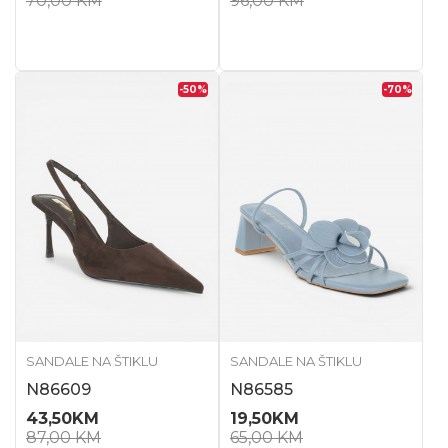
70,00
KM
96,00
KM
-50
%
-70
%
SANDALE NA ŠTIKLU
SANDALE NA ŠTIKLU
N86609
N86585
43,50
KM
19,50
KM
87,00
KM
65,00
KM