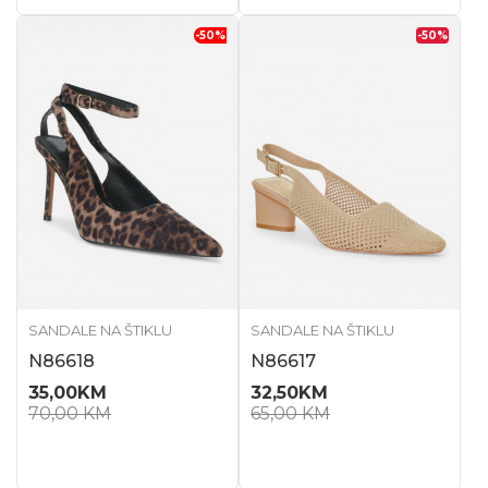
-50
%
-50
%
SANDALE NA ŠTIKLU
SANDALE NA ŠTIKLU
N86618
N86617
35,00
KM
32,50
KM
70,00
KM
65,00
KM