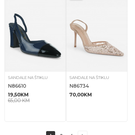
SANDALE NA ŠTIKLU
SANDALE NA ŠTIKLU
N86610
N86734
19,50
KM
70,00
KM
65,00
KM