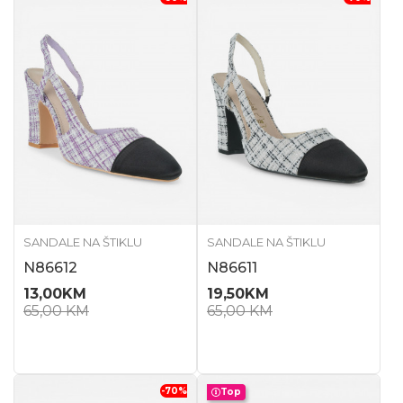
SANDALE NA ŠTIKLU
SANDALE NA ŠTIKLU
N86612
N86611
13,00
KM
19,50
KM
65,00
KM
65,00
KM
-70
%
Top