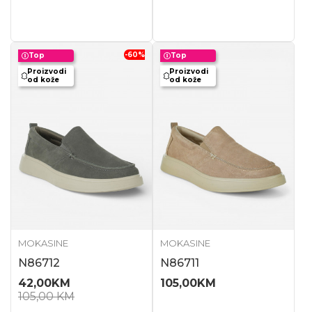
-60
%
Top
Top
Proizvodi
Proizvodi
od kože
od kože
MOKASINE
MOKASINE
N86712
N86711
42,00
KM
105,00
KM
105,00
KM