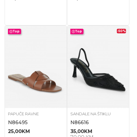
-50
%
Top
Top
PAPUČE RAVNE
SANDALE NA ŠTIKLU
N86495
N86616
25,00
KM
35,00
KM