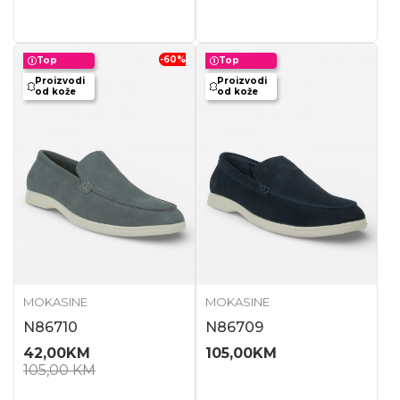
-60
%
Top
Top
Proizvodi
Proizvodi
od kože
od kože
MOKASINE
MOKASINE
N86710
N86709
42,00
KM
105,00
KM
105,00
KM