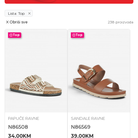
Lista: Top
Obriši sve
238
proizvoda
Top
Top
PAPUČE RAVNE
SANDALE RAVNE
N86508
N86569
34,00
KM
39,00
KM