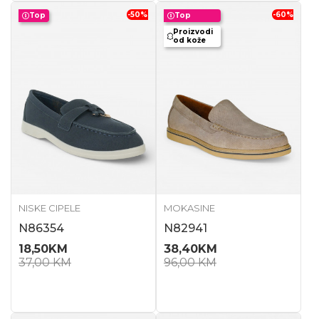
-50
%
-60
%
Top
Top
Proizvodi
od kože
NISKE CIPELE
MOKASINE
N86354
N82941
18,50
KM
38,40
KM
37,00
KM
96,00
KM