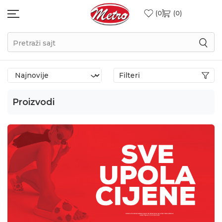
0
0
Pretraži sajt
Filteri
Proizvodi