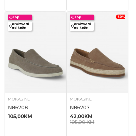
-60
%
Top
Top
Proizvodi
Proizvodi
od kože
od kože
MOKASINE
MOKASINE
N86708
N86707
105,00
KM
42,00
KM
105,00
KM