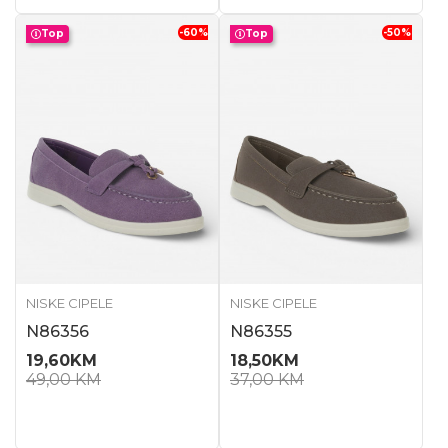
-60
%
-50
%
Top
Top
NISKE CIPELE
NISKE CIPELE
N86356
N86355
19,60
KM
18,50
KM
49,00
KM
37,00
KM