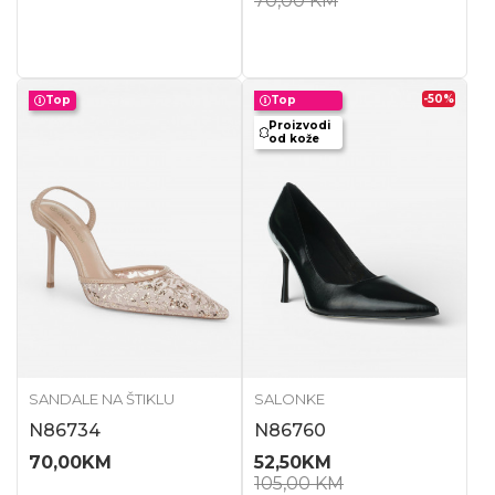
70,00
KM
-50
%
Top
Top
Proizvodi
od kože
SANDALE NA ŠTIKLU
SALONKE
N86734
N86760
70,00
KM
52,50
KM
105,00
KM