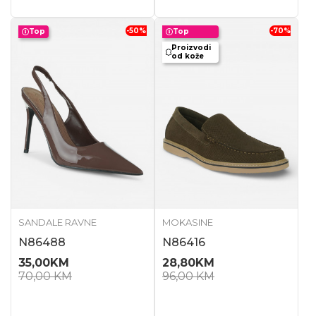
-50
%
-70
%
Top
Top
Proizvodi
od kože
SANDALE RAVNE
MOKASINE
N86488
N86416
35,00
KM
28,80
KM
70,00
KM
96,00
KM