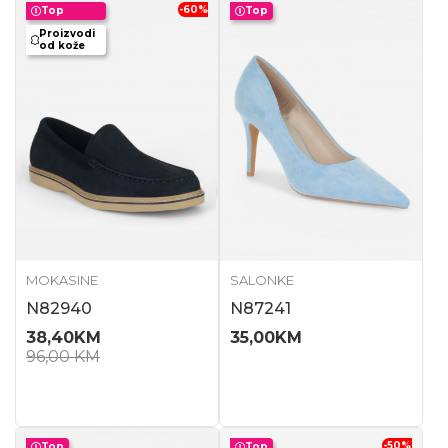
-60
%
Top
Top
Proizvodi
od kože
MOKASINE
SALONKE
N82940
N87241
38,40
KM
35,00
KM
96,00
KM
-50
%
Top
Top