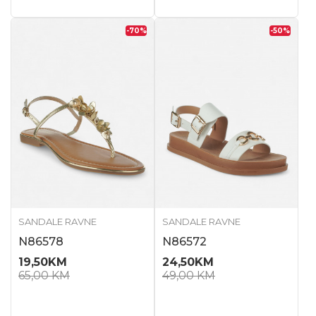
-70
%
-50
%
SANDALE RAVNE
SANDALE RAVNE
N86578
N86572
19,50
KM
24,50
KM
65,00
KM
49,00
KM