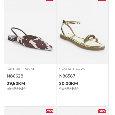
SANDALE RAVNE
SANDALE RAVNE
N86628
N86567
29,50
KM
20,00
KM
59,00
KM
40,00
KM
-70
%
-50
%