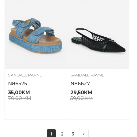
SANDALE RAVNE
SANDALE RAVNE
N86525
N86627
35,00
KM
29,50
KM
70,00
KM
59,00
KM
1
2
3