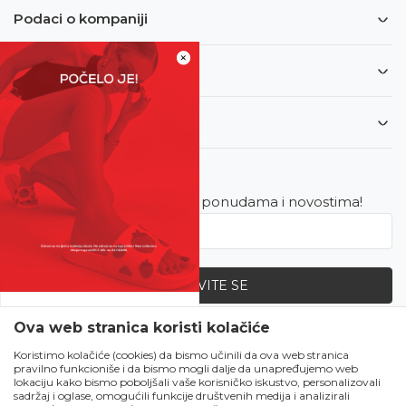
Podaci o kompaniji
×
Informacije
Korisnički servis
Newsletter
Budite u toku sa najnovijim ponudama i novostima!
PRIJAVITE SE
SVE UPOLA CIJENE!
Ova web stranica koristi kolačiće
Zapratite nas
Čekanju je kraj!
Koristimo kolačiće (cookies) da bismo učinili da ova web stranica
pravilno funkcioniše i da bismo mogli dalje da unapređujemo web
Počela je omiljena
lokaciju kako bismo poboljšali vaše korisničko iskustvo, personalizovali
ljetna akcija u Obući
sadržaj i oglase, omogućili funkcije društvenih medija i analizirali