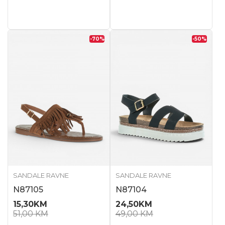
-70
%
-50
%
SANDALE RAVNE
SANDALE RAVNE
N87105
N87104
15,30
KM
24,50
KM
51,00
KM
49,00
KM