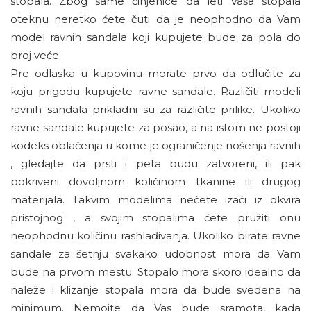
stopala. Zbog same činjenice da leti Vaša stopala
oteknu neretko ćete čuti da je neophodno da Vam
model ravnih sandala koji kupujete bude za pola do
broj veće.
Pre odlaska u kupovinu morate prvo da odlučite za
koju prigodu kupujete ravne sandale. Različiti modeli
ravnih sandala prikladni su za različite prilike. Ukoliko
ravne sandale kupujete za posao, a na istom ne postoji
kodeks oblačenja u kome je ograničenje nošenja ravnih
, gledajte da prsti i peta budu zatvoreni, ili pak
pokriveni dovoljnom količinom tkanine ili drugog
materijala. Takvim modelima nećete izaći iz okvira
pristojnog , a svojim stopalima ćete pružiti onu
neophodnu količinu rashlađivanja. Ukoliko birate ravne
sandale za šetnju svakako udobnost mora da Vam
bude na prvom mestu. Stopalo mora skoro idealno da
naleže i klizanje stopala mora da bude svedena na
minimum. Nemojte da Vas bude sramota, kada