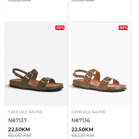
59,00
KM
59,00
KM
-50
%
-50
%
SANDALE RAVNE
SANDALE RAVNE
N87137
N87136
22,50
KM
22,50
KM
45,00
KM
45,00
KM