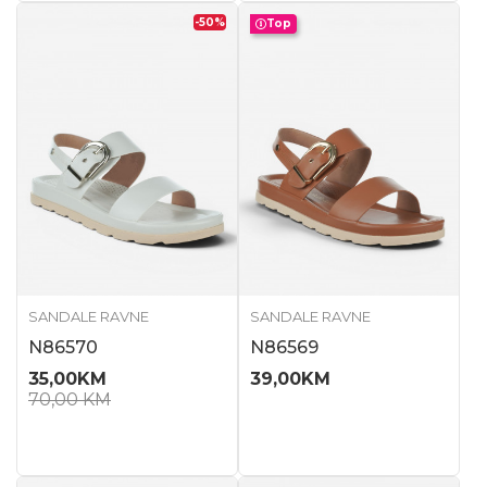
-50
%
Top
SANDALE RAVNE
SANDALE RAVNE
N86570
N86569
35,00
KM
39,00
KM
70,00
KM