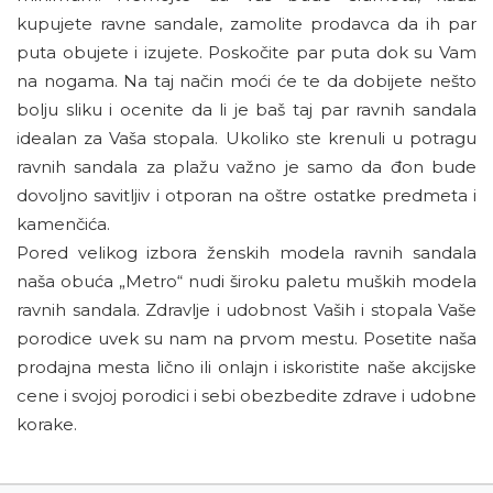
kupujete ravne sandale, zamolite prodavca da ih par
puta obujete i izujete. Poskočite par puta dok su Vam
na nogama. Na taj način moći će te da dobijete nešto
bolju sliku i ocenite da li je baš taj par ravnih sandala
idealan za Vaša stopala. Ukoliko ste krenuli u potragu
ravnih sandala za plažu važno je samo da đon bude
dovoljno savitljiv i otporan na oštre ostatke predmeta i
kamenčića.
Pored velikog izbora ženskih modela ravnih sandala
naša obuća „Metro“ nudi široku paletu muških modela
ravnih sandala. Zdravlje i udobnost Vaših i stopala Vaše
porodice uvek su nam na prvom mestu. Posetite naša
prodajna mesta lično ili onlajn i iskoristite naše akcijske
cene i svojoj porodici i sebi obezbedite zdrave i udobne
korake.