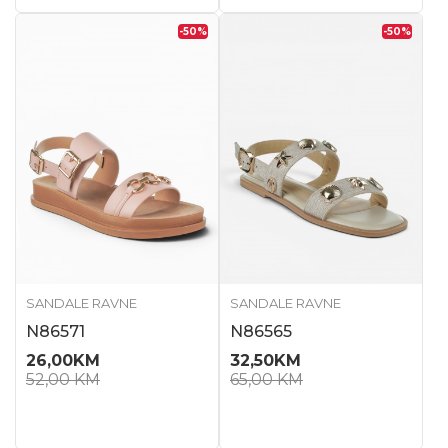
-50
%
-50
%
SANDALE RAVNE
SANDALE RAVNE
N86571
N86565
26,00
KM
32,50
KM
52,00
KM
65,00
KM