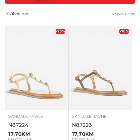
Obriši sve
68
proizvoda
-70
%
-70
%
SANDALE RAVNE
SANDALE RAVNE
N87224
N87223
17,70
KM
17,70
KM