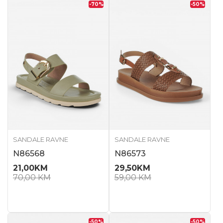
-70
%
-50
%
SANDALE RAVNE
SANDALE RAVNE
N86568
N86573
21,00
KM
29,50
KM
70,00
KM
59,00
KM
-50
%
-50
%