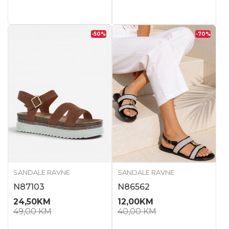
-50
%
-70
%
SANDALE RAVNE
SANDALE RAVNE
N87103
N86562
24,50
KM
12,00
KM
49,00
KM
40,00
KM