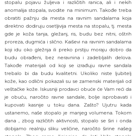
stopalu pojavu žuljeva i različitih ranica, ali i nekih
anomalija stopala, svodite na minimum. Takođe treba
obratiti pažnju da mesta na ravnim sandalama koja
direktno dodiruju osetljivija mesta na stopalu, tj. mesta
gde je koža tanja, gležanj, ris, budu bez nitni, oštrih
proreza, dugmića i slično. Kaiševi na ravnim sandalama
koji idu oko gležnja ili preko prstiju moraju dobro da
budu obrađeni, bez neravnina i zadebljalih delova.
Takođe materijali od koji se izrađuju ravne sandala
trebalo bi da budu kvalitetni. Ukoliko niste ljubitelj
kože, kao odlični pokazali su se zamenski materijali od
veštačke kože. Iskusniji prodavci obuće će Vam reći da
je obuću, naročito ravne sandale, bolje isprobavati i
kupovati kasnije u toku dana. Zašto? Ujutru kada
ustanemo, naše stopalo je manjeg volumena. Tokom
dana , zbog različitih aktivnosti, stopalo se širi i onda
dobijamo realniju sliku veličine, naročito širine našeg