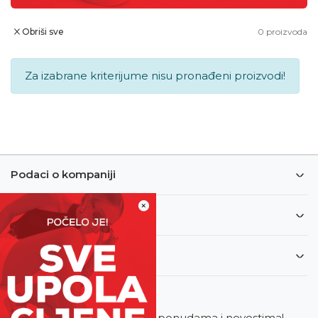
Obriši sve
0
proizvoda
Za izabrane kriterijume nisu pronađeni proizvodi!
Podaci o kompaniji
×
Informacije
Korisnički servis
Newsletter
Budite u toku sa najnovijim ponudama i novostima!