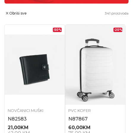
Obriši sve
341
proizvoda
-50
%
-20
%
NOVČANICI MUŠKI
PVC KOFER
N82583
N87867
21,00
KM
60,00
KM