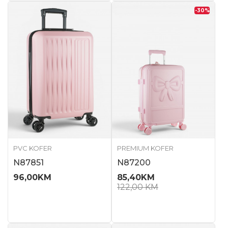
-30
%
PVC KOFER
PREMIUM KOFER
N87851
N87200
96,00
KM
85,40
KM
122,00
KM