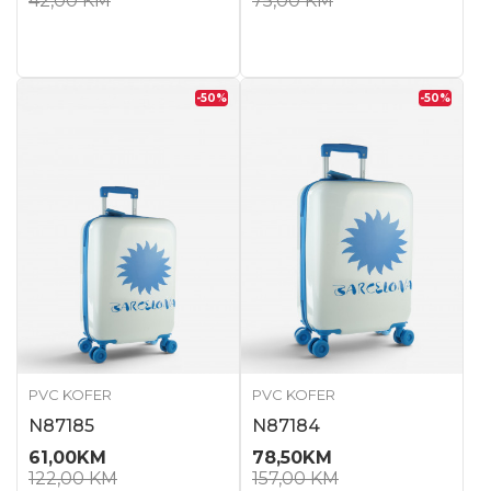
42,00
KM
75,00
KM
-50
%
-50
%
PVC KOFER
PVC KOFER
N87185
N87184
61,00
KM
78,50
KM
122,00
KM
157,00
KM