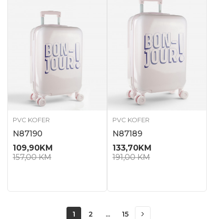
PVC KOFER
PVC KOFER
N87190
N87189
109,90
KM
133,70
KM
157,00
KM
191,00
KM
1
2
...
15