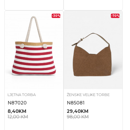
-30
%
-70
%
LJETNA TORBA
ŽENSKE VELIKE TORBE
N87020
N85081
8,40
KM
29,40
KM
12,00
KM
98,00
KM