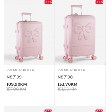
-30
%
-30
%
PREMIUM KOFER
PREMIUM KOFER
N87199
N87198
109,90
KM
133,70
KM
157,00
KM
191,00
KM
-30
%
-30
%