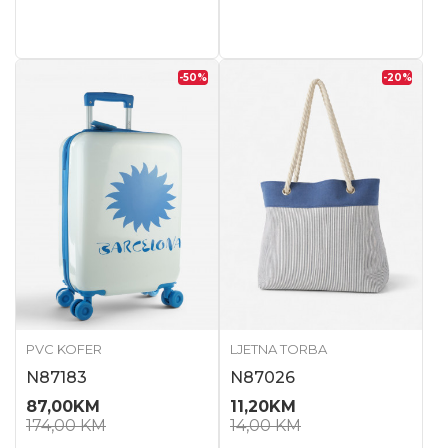
-50
%
-20
%
PVC KOFER
LJETNA TORBA
N87183
N87026
87,00
KM
11,20
KM
174,00
KM
14,00
KM