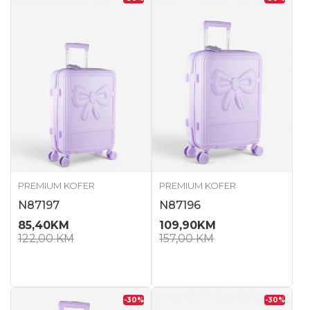
PREMIUM KOFER
PREMIUM KOFER
N87197
N87196
85,40
KM
109,90
KM
122,00
KM
157,00
KM
-30
%
-30
%