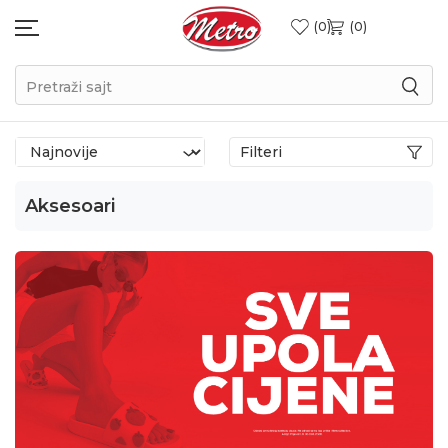
0
0
Pretraži sajt
Filteri
Aksesoari