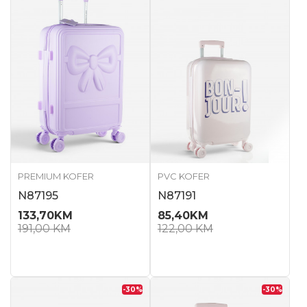
PREMIUM KOFER
PVC KOFER
N87195
N87191
133,70
KM
85,40
KM
191,00
KM
122,00
KM
-30
%
-30
%