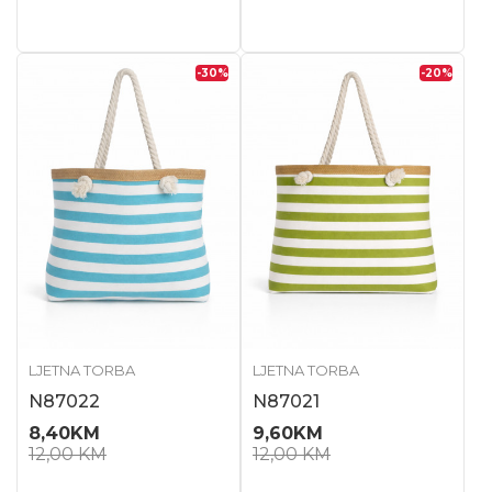
-30
%
-20
%
LJETNA TORBA
LJETNA TORBA
N87022
N87021
8,40
KM
9,60
KM
12,00
KM
12,00
KM