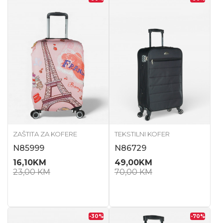
ZAŠTITA ZA KOFERE
TEKSTILNI KOFER
N85999
N86729
16,10
KM
49,00
KM
23,00
KM
70,00
KM
-30
%
-70
%