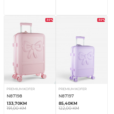
-30
%
-30
%
PREMIUM KOFER
PREMIUM KOFER
N87198
N87197
133,70
KM
85,40
KM
191,00
KM
122,00
KM