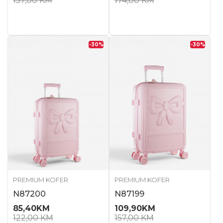
157,00
KM
174,00
KM
-30
%
-30
%
PREMIUM KOFER
PREMIUM KOFER
N87200
N87199
85,40
KM
109,90
KM
122,00
KM
157,00
KM