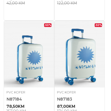
42,00
KM
122,00
KM
-50
%
-50
%
PVC KOFER
PVC KOFER
N87184
N87183
78,50
KM
87,00
KM