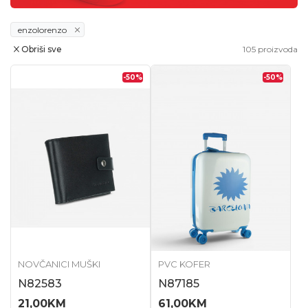
enzolorenzo
Obriši sve
105
proizvoda
-50
%
-50
%
NOVČANICI MUŠKI
PVC KOFER
N82583
N87185
21,00
KM
61,00
KM