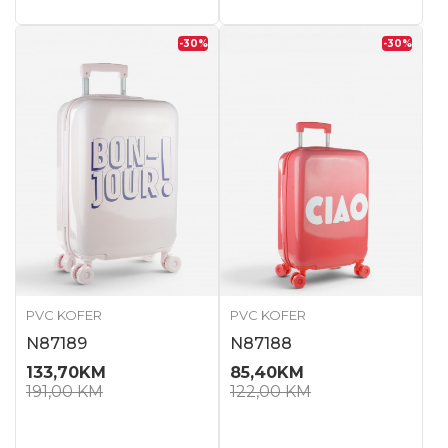
-30
%
-30
%
PVC KOFER
PVC KOFER
N87189
N87188
133,70
KM
85,40
KM
191,00
KM
122,00
KM