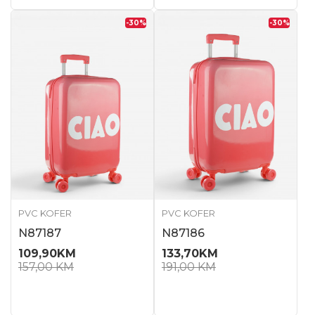
-30
%
-30
%
PVC KOFER
PVC KOFER
N87187
N87186
109,90
KM
133,70
KM
157,00
KM
191,00
KM