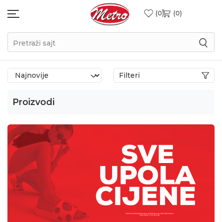
0
0
Pretraži sajt
Filteri
Proizvodi