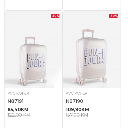
-30
%
-30
%
PVC KOFER
PVC KOFER
N87191
N87190
85,40
KM
109,90
KM
122,00
KM
157,00
KM