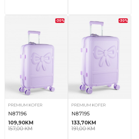
-30
%
-30
%
PREMIUM KOFER
PREMIUM KOFER
N87196
N87195
109,90
KM
133,70
KM
157,00
KM
191,00
KM