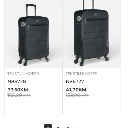
TEKSTILNI KOFER
TEKSTILNI KOFER
N86728
N86727
73,50
KM
41,70
KM
105,00
KM
139,00
KM