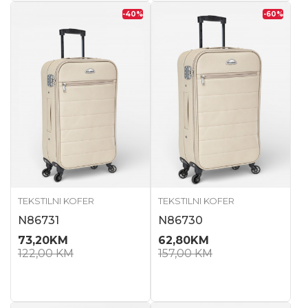
-40
%
-60
%
TEKSTILNI KOFER
TEKSTILNI KOFER
N86731
N86730
73,20
KM
62,80
KM
122,00
KM
157,00
KM