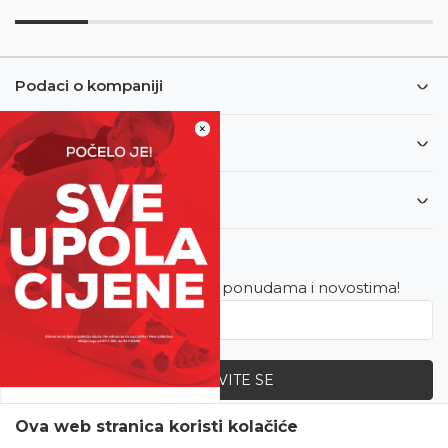
Podaci o kompaniji
×
Informacije
Korisnički servis
Newsletter
Budite u toku sa najnovijim ponudama i novostima!
PRIJAVITE SE
SVE UPOLA CIJENE!
Ova web stranica koristi kolačiće
Zapratite nas