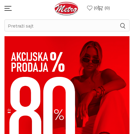
0
0
Pretraži sajt