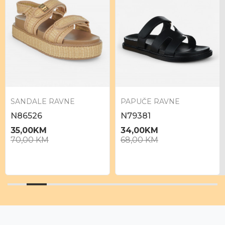
SANDALE RAVNE
PAPUČE RAVNE
N86526
N79381
35,00
KM
34,00
KM
70,00
KM
68,00
KM