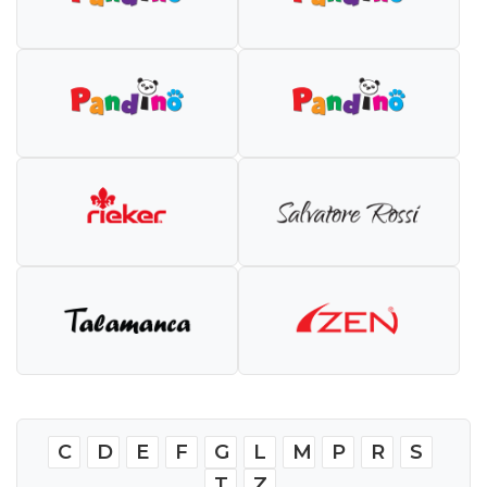
C
D
E
F
G
L
M
P
R
S
T
Z