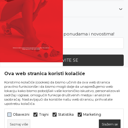
Korisnički servis
Newsletter
Budite u toku sa najnovijim ponudama i novostima!
PRIJAVITE SE
SVE UPOLA CIJENE!
Ova web stranica koristi kolačiće
Zapratite nas
Čekanju je kraj!
Koristimo kolačiće (cookies) da bismo učinili da ova web stranica
pravilno funkcioniše i da bismo mogli dalje da unapređujemo web
Počela je omiljena
lokaciju kako bismo poboljšali vaše korisničko iskustvo, personalizovali
ljetna akcija u Obući
sadržaj i oglase, omogućili funkcije društvenih medija i analizirali
saobraćaj. Nastavljajući da koristite našu web stranicu, prihvatate
Metro!
upotrebu kolačića.
SVE IZ LJETNE
KOLEKCIJE UPOLA
Obavezni
Trajni
Statistika
Marketing
CIJENE!
Saznaj više
Slažem se
Naruči sada!