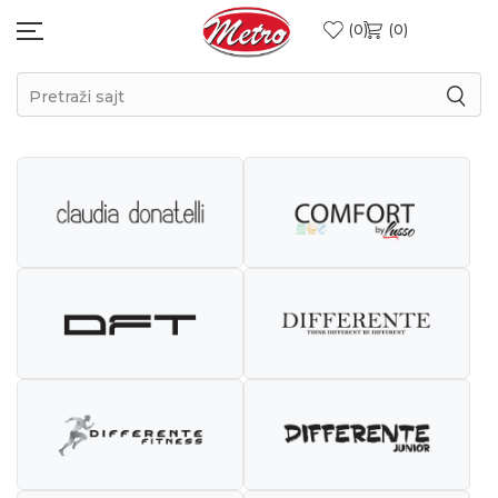
0
0
Pretraži sajt