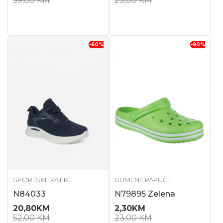
59,00
KM
23,00
KM
-60
%
-90
%
SPORTSKE PATIKE
GUMENE PAPUČE
N84033
N79895 Zelena
20,80
KM
2,30
KM
52,00
KM
23,00
KM