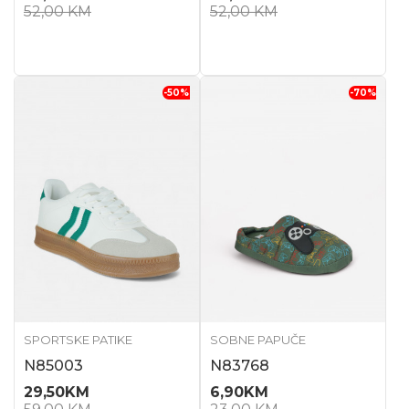
52,00
KM
52,00
KM
-50
%
-70
%
SPORTSKE PATIKE
SOBNE PAPUČE
N85003
N83768
29,50
KM
6,90
KM