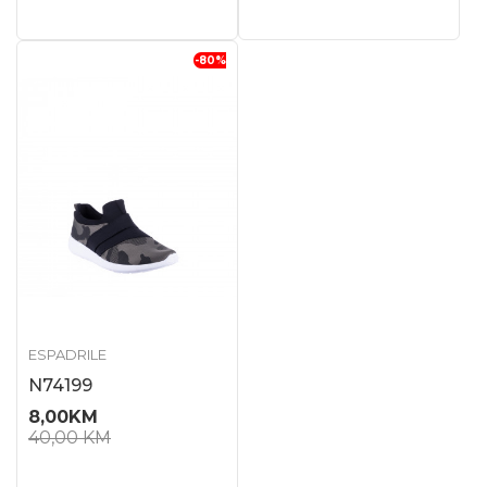
-80
%
ESPADRILE
N74199
8,00
KM
40,00
KM