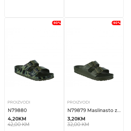
-90
%
-90
%
PROIZVODI
PROIZVODI
N79880
N79879 Maslinasto zelena
4,20
KM
3,20
KM
42,00
KM
32,00
KM