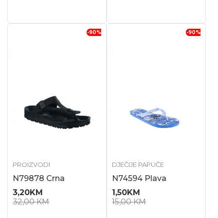
-90
%
-90
%
PROIZVODI
DJEČIJE PAPUČE
N79878 Crna
N74594 Plava
3,20
KM
1,50
KM
32,00
KM
15,00
KM