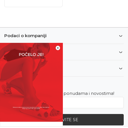
Podaci o kompaniji
×
Informacije
Korisnički servis
Newsletter
Budite u toku sa najnovijim ponudama i novostima!
PRIJAVITE SE