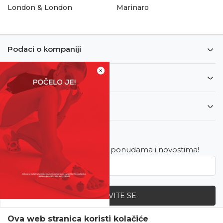
London & London
Marinaro
Podaci o kompaniji
×
Informacije
Korisnički servis
Newsletter
Budite u toku sa najnovijim ponudama i novostima!
PRIJAVITE SE
SVE UPOLA CIJENE!
Ova web stranica koristi kolačiće