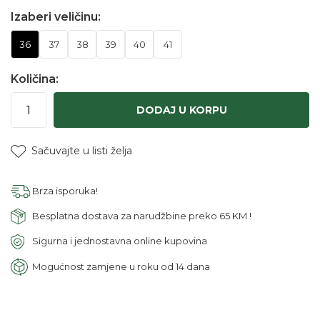
Izaberi veličinu:
36
37
38
39
40
41
Količina:
DODAJ U KORPU
Sačuvajte u listi želja
Brza isporuka!
Besplatna dostava za narudžbine preko 65 KM !
Sigurna i jednostavna online kupovina
Mogućnost zamjene u roku od 14 dana