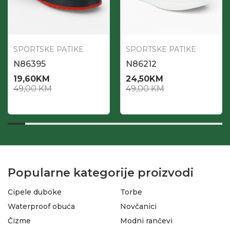
SPORTSKE PATIKE
SPORTSKE PATIKE
N86395
N86212
19,60
KM
24,50
KM
49,00
KM
49,00
KM
Popularne kategorije proizvodi
Cipele duboke
Torbe
Waterproof obuća
Novčanici
Čizme
Modni rančevi