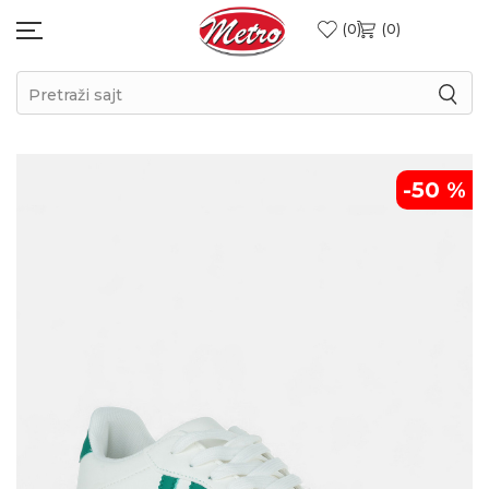
0
0
Pretraži sajt
-50
%