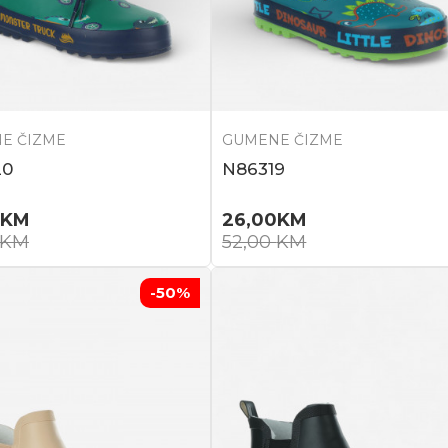
E ČIZME
GUMENE ČIZME
20
N86319
KM
26,00
KM
KM
52,00
KM
-50
%