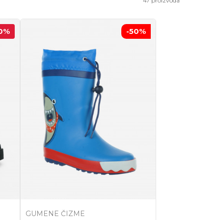
47
proizvoda
0
%
-50
%
GUMENE ČIZME