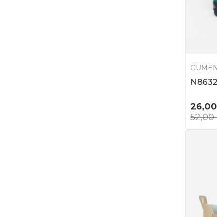
GUMEN
N863
26,00
52,00