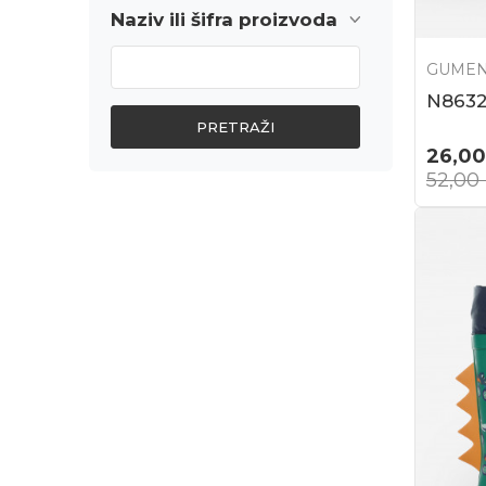
Naziv ili šifra proizvoda
GUMEN
N863
PRETRAŽI
26,00
52,00