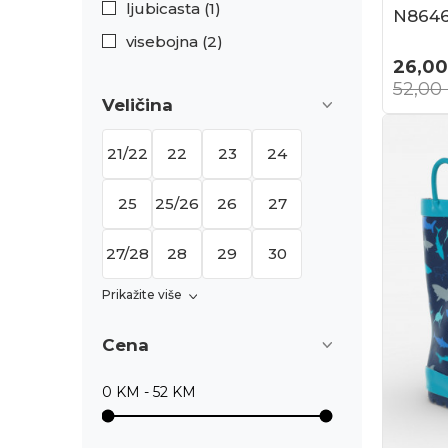
ljubicasta (1)
N864
visebojna (2)
26,00
52,00
Veličina
21/22
22
23
24
25
25/26
26
27
27/28
28
29
30
Prikažite više
Cena