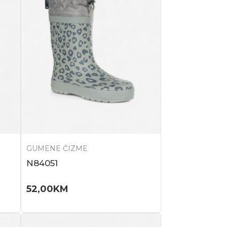
GUMENE ČIZME
N84051
52,00
KM