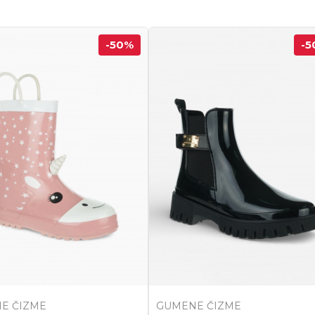
-50
%
-5
E ČIZME
GUMENE ČIZME