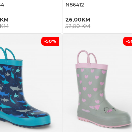
64
N86412
KM
26,00
KM
KM
52,00
KM
-50
%
-5