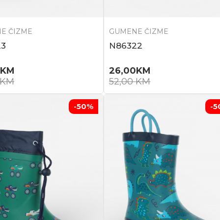
E ČIZME
GUMENE ČIZME
23
N86322
KM
26,00
KM
KM
52,00
KM
-50
%
-5