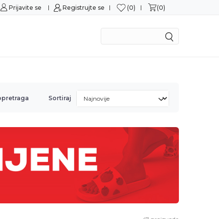
0
0
Prijavite se
Sigurna kupovina
Registrujte se
M
opretraga
Sortiraj