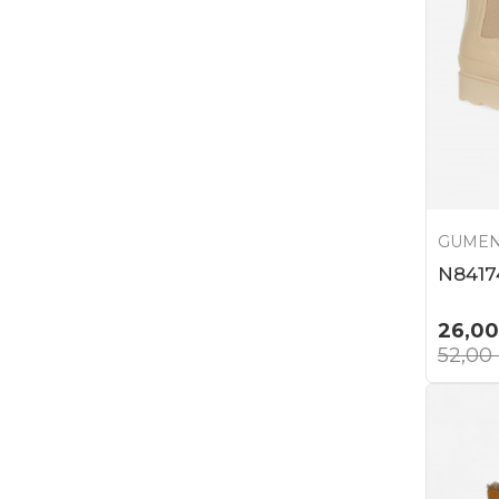
GUMEN
N8417
26,00
52,00