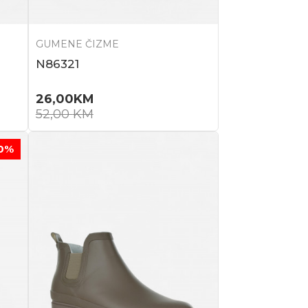
GUMENE ČIZME
N86321
26,00
KM
52,00
KM
0
%