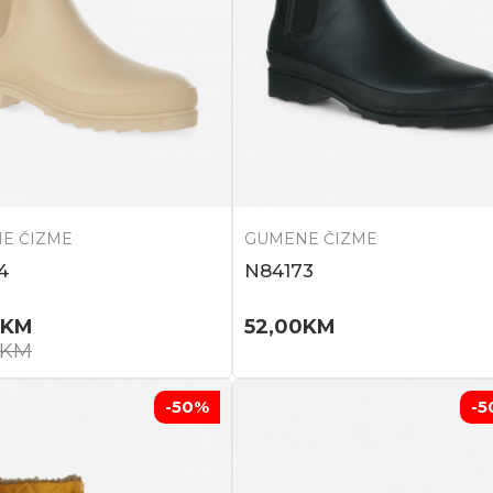
E ČIZME
GUMENE ČIZME
4
N84173
KM
52,00
KM
KM
-50
%
-5