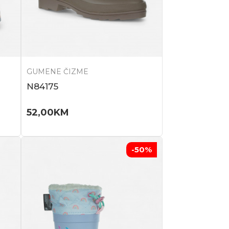
GUMENE ČIZME
N84175
52,00
KM
-50
%