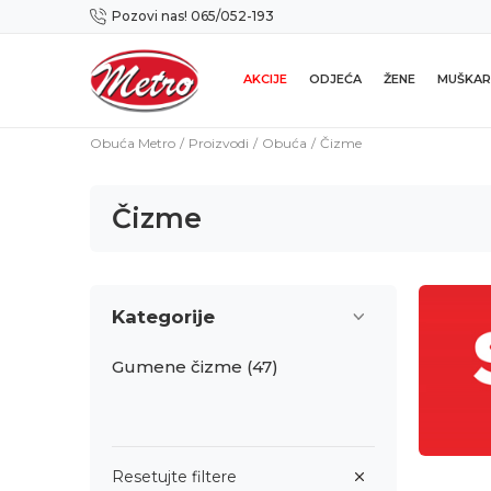
Pozovi nas! 065/052-193
Preuzmi NOVU Metro mobilnu aplikaciju!
AKCIJE
ODJEĆA
ŽENE
MUŠKAR
Obuća Metro
Proizvodi
Obuća
Čizme
Čizme
Kategorije
Gumene čizme
(47)
Resetujte filtere