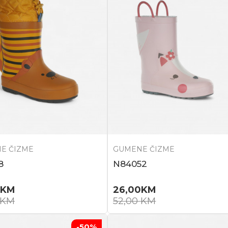
E ČIZME
GUMENE ČIZME
8
N84052
KM
26,00
KM
KM
52,00
KM
-50
%