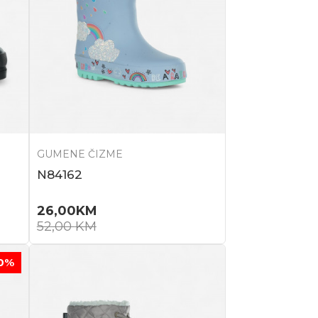
GUMENE ČIZME
N84162
26,00
KM
52,00
KM
0
%