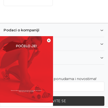
Podaci o kompaniji
×
Informacije
Korisnički servis
Newsletter
Budite u toku sa najnovijim ponudama i novostima!
PRIJAVITE SE