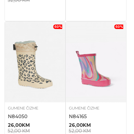
52,00
KM
-50
%
-50
%
GUMENE ČIZME
GUMENE ČIZME
N84050
N84165
26,00
KM
26,00
KM
52,00
KM
52,00
KM