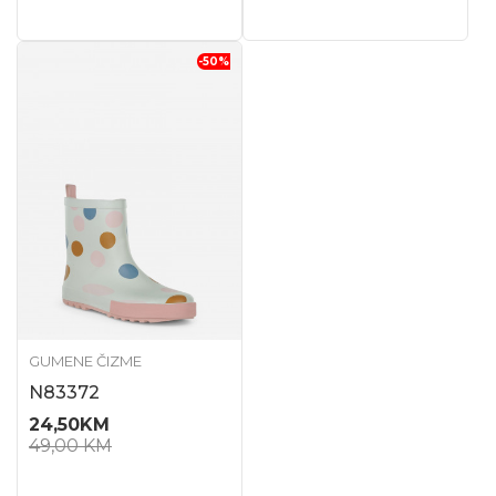
-50
%
GUMENE ČIZME
N83372
24,50
KM
49,00
KM