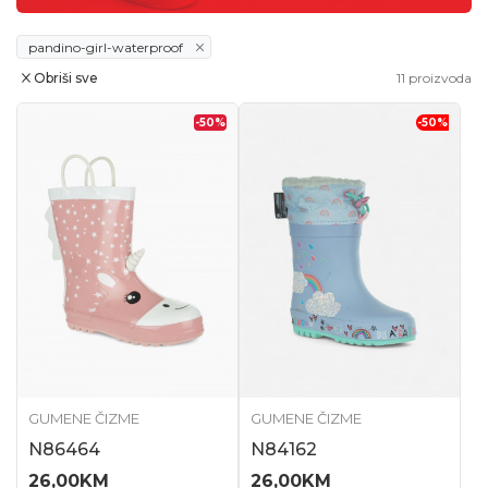
pandino-girl-waterproof
Obriši sve
11
proizvoda
-50
%
-50
%
GUMENE ČIZME
GUMENE ČIZME
N86464
N84162
26,00
KM
26,00
KM