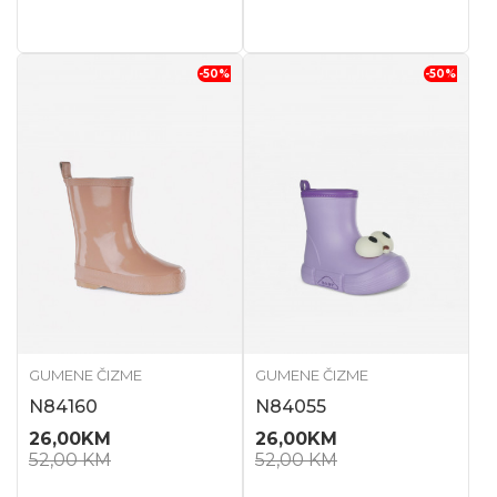
-50
%
-50
%
GUMENE ČIZME
GUMENE ČIZME
N84160
N84055
26,00
KM
26,00
KM
52,00
KM
52,00
KM