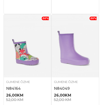
-50
%
-50
%
GUMENE ČIZME
GUMENE ČIZME
N84164
N84049
26,00
KM
26,00
KM
52,00
KM
52,00
KM