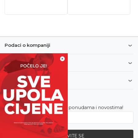
Podaci o kompaniji
×
Informacije
Korisnički servis
Newsletter
Budite u toku sa najnovijim ponudama i novostima!
PRIJAVITE SE