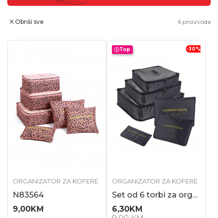
Obriši sve
6
proizvoda
-30
%
Top
ORGANIZATOR ZA KOFERE
ORGANIZATOR ZA KOFERE
N83564
Set od 6 torbi za organizaciju prtljaga, fantastično rešenje za putovanja, cr...
9,00
KM
6,30
KM