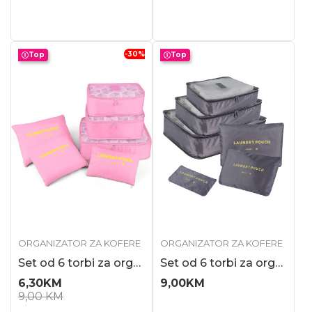
-30
%
Top
Top
ORGANIZATOR ZA KOFERE
ORGANIZATOR ZA KOFERE
Set od 6 torbi za organizaciju prtljaga, fantastično rešenje za putovanja, pi...
Set od 6 torbi za organizaciju prtljaga, fantastično rešenje za putovanja, si...
6,30
KM
9,00
KM
9,00
KM