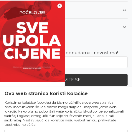
×
Informacije
Korisnički servis
Newsletter
Budite u toku sa najnovijim ponudama i novostima!
PRIJAVITE SE
SVE UPOLA CIJENE!
Ova web stranica koristi kolačiće
Zapratite nas
Čekanju je kraj!
Koristimo kolačiće (cookies) da bismo učinili da ova web stranica
pravilno funkcioniše i da bismo mogli dalje da unapređujemo web
Počela je omiljena
lokaciju kako bismo poboljšali vaše korisničko iskustvo, personalizovali
ljetna akcija u Obući
sadržaj i oglase, omogućili funkcije društvenih medija i analizirali
saobraćaj. Nastavljajući da koristite našu web stranicu, prihvatate
Metro!
upotrebu kolačića.
SVE IZ LJETNE