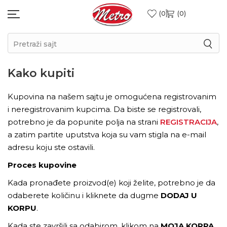
0
0
Pretraži sajt
Kako kupiti
Kupovina na našem sajtu je omogućena registrovanim
i neregistrovanim kupcima. Da biste se registrovali,
potrebno je da popunite polja na strani
REGISTRACIJA
,
a zatim partite uputstva koja su vam stigla na e-mail
adresu koju ste ostavili.
Proces kupovine
Kada pronađete proizvod(e) koji želite, potrebno je da
odaberete količinu i kliknete da dugme
DODAJ U
KORPU
.
Kada ste završili sa odabirom, klikom na
MOJA KORPA