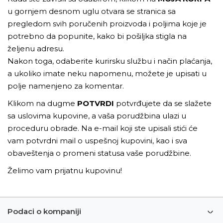
u gornjem desnom uglu otvara se stranica sa
pregledom svih poručenih proizvoda i poljima koje je
potrebno da popunite, kako bi pošiljka stigla na
željenu adresu.
Nakon toga, odaberite kurirsku službu i način plaćanja,
a ukoliko imate neku napomenu, možete je upisati u
polje namenjeno za komentar.
Klikom na dugme
POTVRDI
potvrđujete da se slažete
sa uslovima kupovine, a vaša porudžbina ulazi u
proceduru obrade. Na e-mail koji ste upisali stići će
vam potvrdni mail o uspešnoj kupovini, kao i sva
obaveštenja o promeni statusa vaše porudžbine.
Želimo vam prijatnu kupovinu!
Podaci o kompaniji