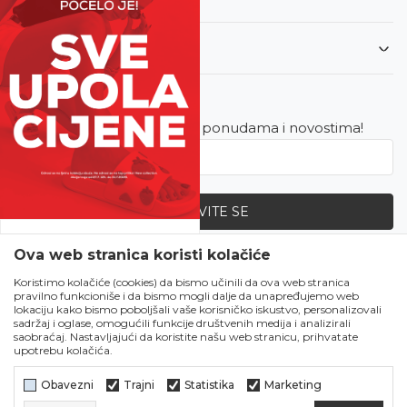
Korisnički servis
Newsletter
Budite u toku sa najnovijim ponudama i novostima!
PRIJAVITE SE
SVE UPOLA CIJENE!
Ova web stranica koristi kolačiće
Zapratite nas
Čekanju je kraj!
Koristimo kolačiće (cookies) da bismo učinili da ova web stranica
pravilno funkcioniše i da bismo mogli dalje da unapređujemo web
Počela je omiljena
lokaciju kako bismo poboljšali vaše korisničko iskustvo, personalizovali
ljetna akcija u Obući
sadržaj i oglase, omogućili funkcije društvenih medija i analizirali
saobraćaj. Nastavljajući da koristite našu web stranicu, prihvatate
Metro!
upotrebu kolačića.
SVE IZ LJETNE
KOLEKCIJE UPOLA
Obavezni
Trajni
Statistika
Marketing
CIJENE!