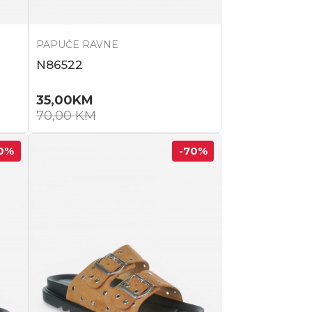
PAPUČE RAVNE
N86522
35,00
KM
70,00
KM
0
%
-70
%