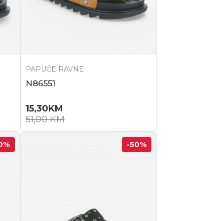
PAPUČE RAVNE
N86551
15,30
KM
51,00
KM
0
%
-50
%