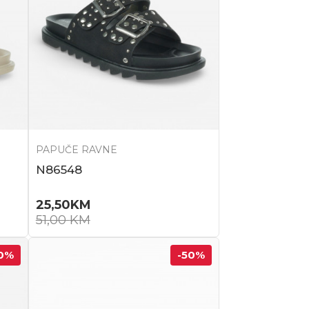
PAPUČE RAVNE
N86548
25,50
KM
51,00
KM
0
%
-50
%