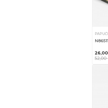
PAPUČ
N8651
26,00
52,00