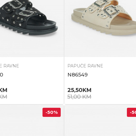
E RAVNE
PAPUČE RAVNE
0
N86549
KM
25,50
KM
KM
51,00
KM
-50
%
-5