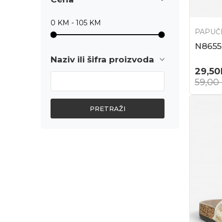
PAPUČ
N8655
Naziv ili šifra proizvoda
29,50
59,00
PRETRAŽI