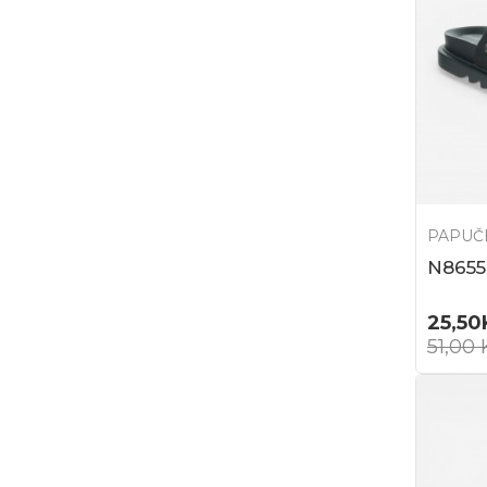
PAPUČ
N8655
25,50
51,00