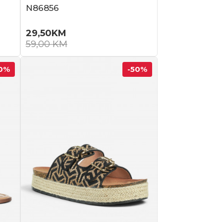
N86856
29,50
KM
59,00
KM
0
%
-50
%