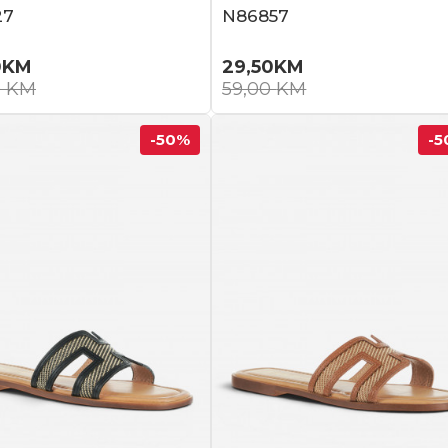
27
N86857
0
KM
29,50
KM
0
KM
59,00
KM
-50
%
-5