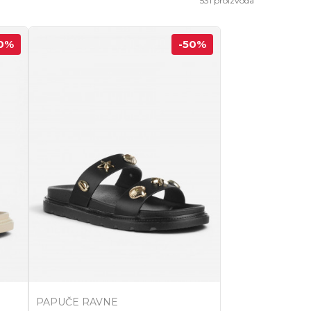
531
proizvoda
0
%
-50
%
PAPUČE RAVNE