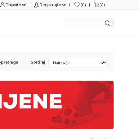
0
0
Prijavite se
Sigurna kupovina
Registrujte se
M
opretraga
Sortiraj