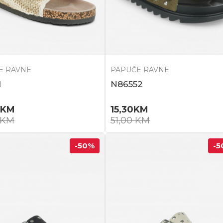
E RAVNE
PAPUČE RAVNE
1
N86552
KM
15,30
KM
KM
51,00
KM
-50
%
-5