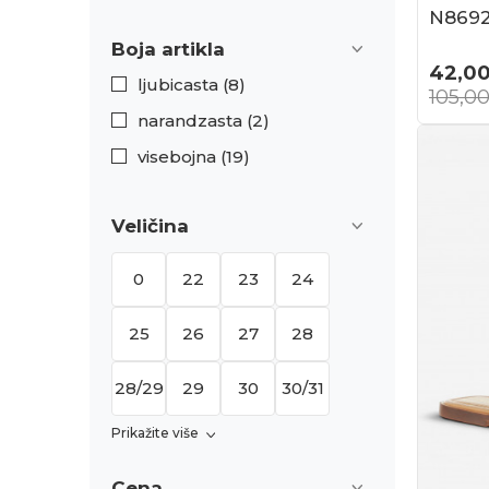
N869
Boja artikla
42,0
ljubicasta (8)
105,0
narandzasta (2)
visebojna (19)
Veličina
0
22
23
24
25
26
27
28
28/29
29
30
30/31
Prikažite više
Cena