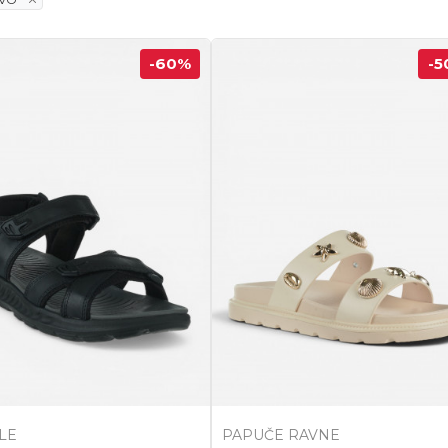
-60
%
-5
LE
PAPUČE RAVNE