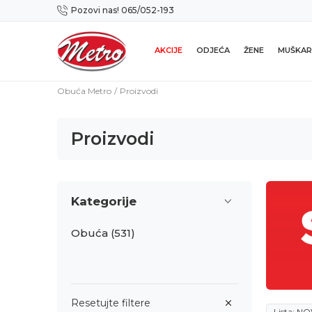
Pozovi nas! 065/052-193
Preuzmi NOVU Metro mobilnu aplikaciju!
AKCIJE
ODJEĆA
ŽENE
MUŠKAR
Obuća Metro
Proizvodi
Proizvodi
Kategorije
Obuća
(531)
Resetujte filtere
Lista: N