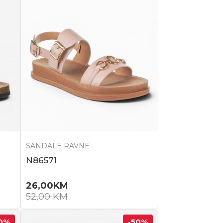
SANDALE RAVNE
N86571
26,00
KM
52,00
KM
0
%
-50
%