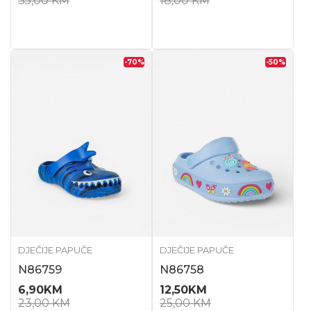
35,00
KM
18,00
KM
-70
%
-50
%
DJEČIJE PAPUČE
DJEČIJE PAPUČE
N86759
N86758
6,90
KM
12,50
KM
23,00
KM
25,00
KM