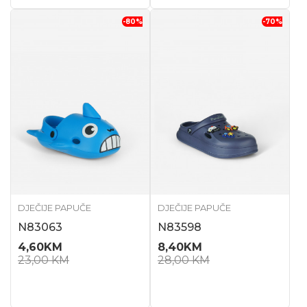
-80
%
-70
%
DJEČIJE PAPUČE
DJEČIJE PAPUČE
N83063
N83598
4,60
KM
8,40
KM
23,00
KM
28,00
KM