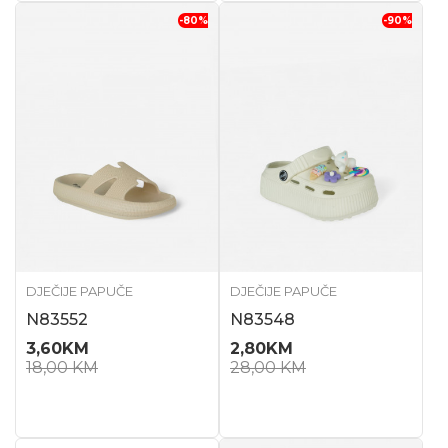
-80
%
-90
%
DJEČIJE PAPUČE
DJEČIJE PAPUČE
N83552
N83548
3,60
KM
2,80
KM
18,00
KM
28,00
KM