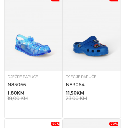
DJEČIJE PAPUČE
DJEČIJE PAPUČE
N83066
N83064
1,80
KM
11,50
KM
18,00
KM
23,00
KM
-90
%
-70
%