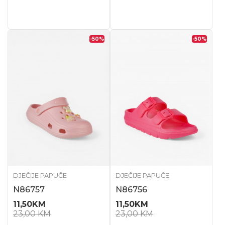
-50
%
-50
%
DJEČIJE PAPUČE
DJEČIJE PAPUČE
N86757
N86756
11,50
KM
11,50
KM
23,00
KM
23,00
KM