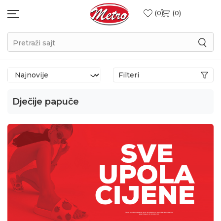
0
0
Pretraži sajt
Filteri
Dječije papuče