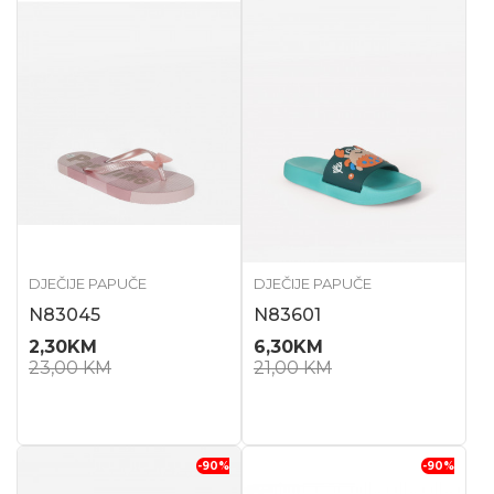
DJEČIJE PAPUČE
DJEČIJE PAPUČE
N83045
N83601
2,30
KM
6,30
KM
23,00
KM
21,00
KM
-90
%
-90
%