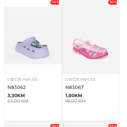
-90
%
-90
%
DJEČIJE PAPUČE
DJEČIJE PAPUČE
N83062
N83067
3,30
KM
1,80
KM
33,00
KM
18,00
KM
-90
%
-50
%