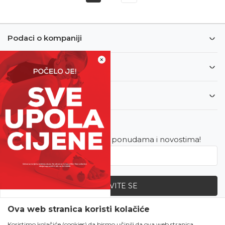
Podaci o kompaniji
×
Informacije
Korisnički servis
Newsletter
Budite u toku sa najnovijim ponudama i novostima!
PRIJAVITE SE
SVE UPOLA CIJENE!
Ova web stranica koristi kolačiće
Zapratite nas
Čekanju je kraj!
Koristimo kolačiće (cookies) da bismo učinili da ova web stranica