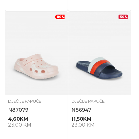
-80
%
-50
%
DJEČIJE PAPUČE
DJEČIJE PAPUČE
N87079
N86947
4,60
KM
11,50
KM
23,00
KM
23,00
KM