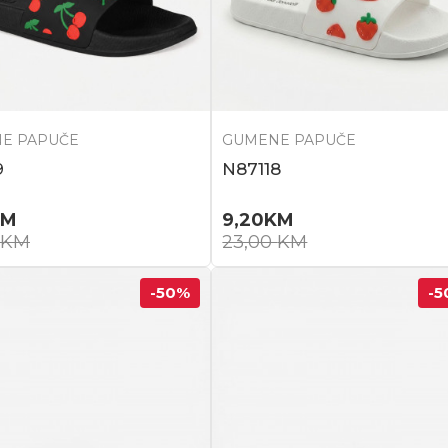
E PAPUČE
GUMENE PAPUČE
9
N87118
KM
9,20
KM
KM
23,00
KM
-50
%
-5