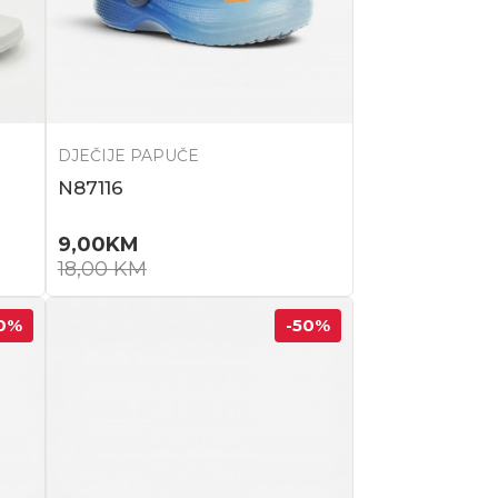
DJEČIJE PAPUČE
N87116
9,00
KM
18,00
KM
0
%
-50
%