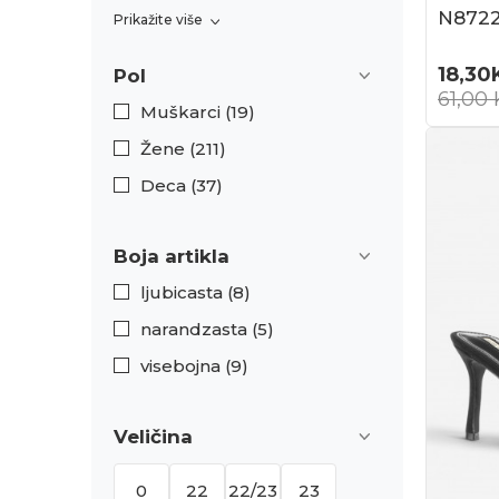
N872
Prikažite više
18,30
Pol
61,00
Muškarci (19)
Žene (211)
Deca (37)
Boja artikla
ljubicasta (8)
narandzasta (5)
visebojna (9)
Veličina
0
22
22/23
23