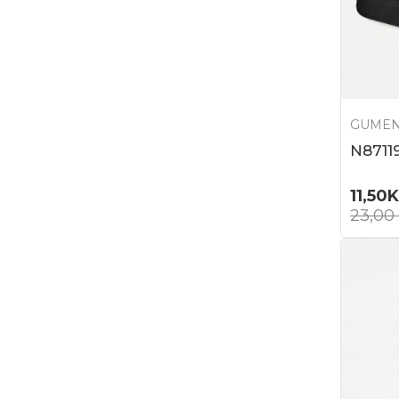
GUMEN
N8711
11,50
23,00