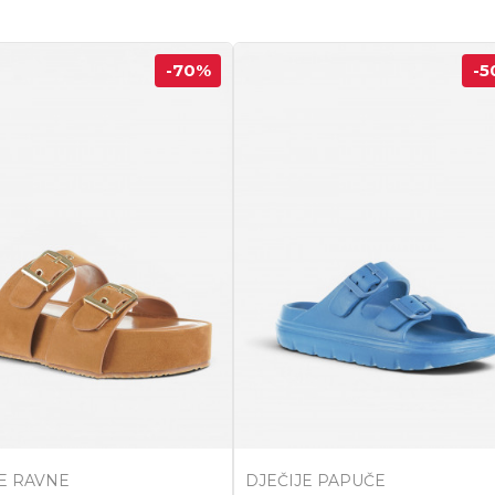
-70
%
-5
E RAVNE
DJEČIJE PAPUČE