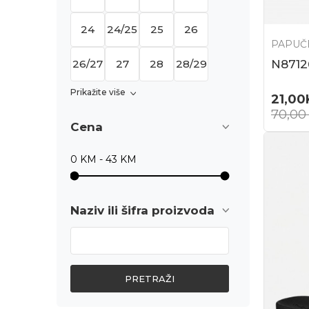
24
24/25
25
26
PAPUČE
N8712
26/27
27
28
28/29
Prikažite više
21,00
70,0
Cena
Naziv ili šifra proizvoda
PRETRAŽI