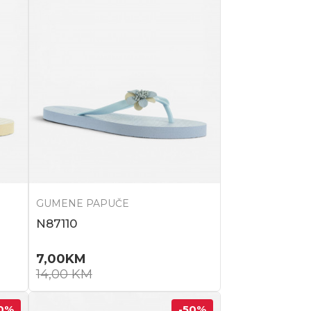
GUMENE PAPUČE
N87110
7,00
KM
14,00
KM
0
%
-50
%