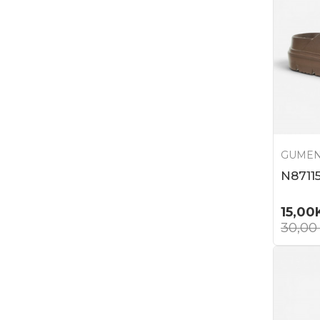
GUMEN
N8711
15,00
30,0