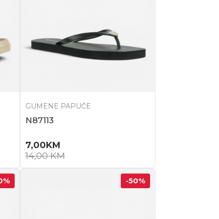
GUMENE PAPUČE
N87113
7,00
KM
14,00
KM
0
%
-50
%