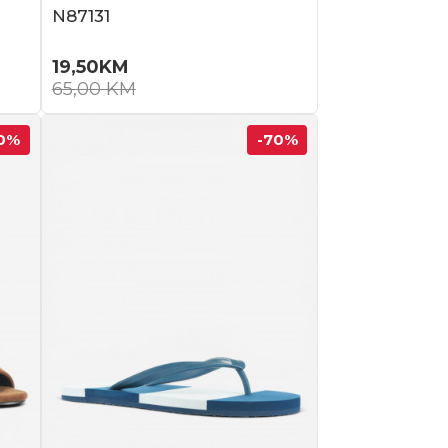
N87131
19,50
KM
65,00
KM
0
%
-70
%