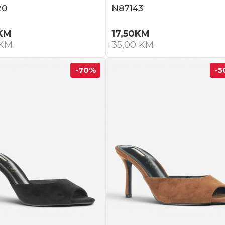
20
N87143
KM
17,50
KM
KM
35,00
KM
-70
%
-5