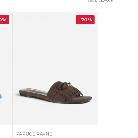
267
proizvoda
0
%
-70
%
PAPUČE RAVNE