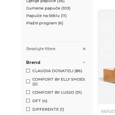
Dječije papuče
(36)
Gumene papuče
(103)
Papuče na štiklu
(11)
Plažni program
(6)
Resetujte filtere
Brend
CLAUDIA DONATELI (86)
COMFORT BY ELLY SHOES
(2)
COMFORT BY LUSSO (31)
DFT (4)
DIFFERENTE (1)
PAPUČ