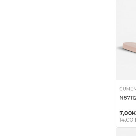
GUMEN
N8711
7,00
14,00