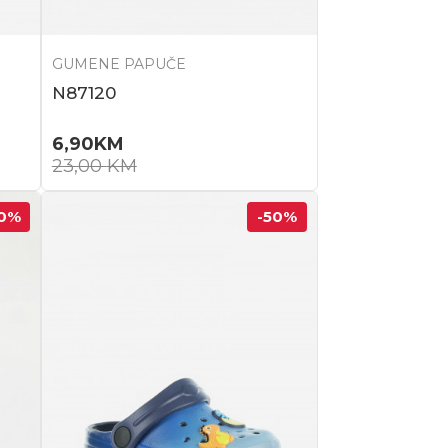
GUMENE PAPUČE
N87120
6,90
KM
23,00
KM
0
%
-50
%