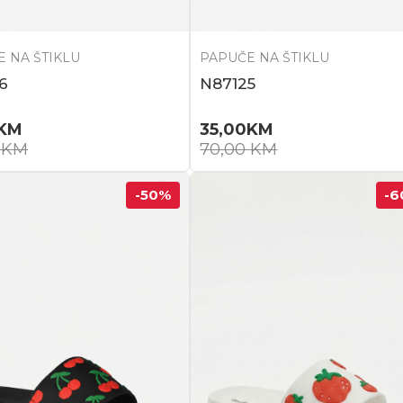
 NA ŠTIKLU
PAPUČE NA ŠTIKLU
6
N87125
KM
35,00
KM
0
KM
70,00
KM
-50
%
-6