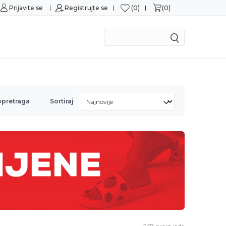
0
0
Prijavite se
Sigurna kupovina
Registrujte se
M
opretraga
Sortiraj