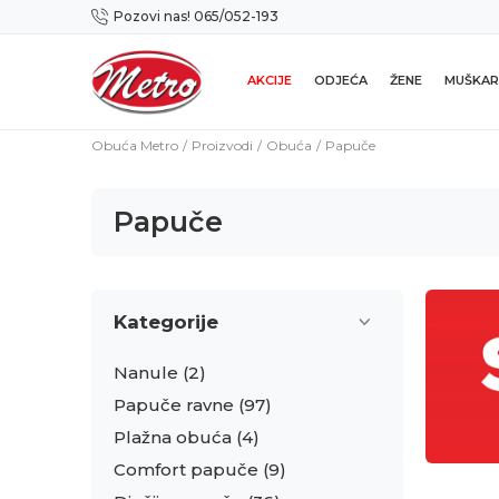
Pozovi nas! 065/052-193
Preuzmi NOVU Metro mobilnu aplikaciju!
AKCIJE
ODJEĆA
ŽENE
MUŠKAR
Obuća Metro
Proizvodi
Obuća
Papuče
Papuče
Kategorije
Nanule
(2)
Papuče ravne
(97)
Plažna obuća
(4)
Comfort papuče
(9)