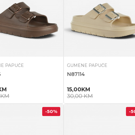
E PAPUČE
GUMENE PAPUČE
5
N87114
KM
15,00
KM
0
KM
30,00
KM
-50
%
-5