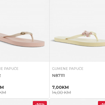
E PAPUČE
GUMENE PAPUČE
2
N87111
KM
7,00
KM
KM
14,00
KM
-50
%
-5