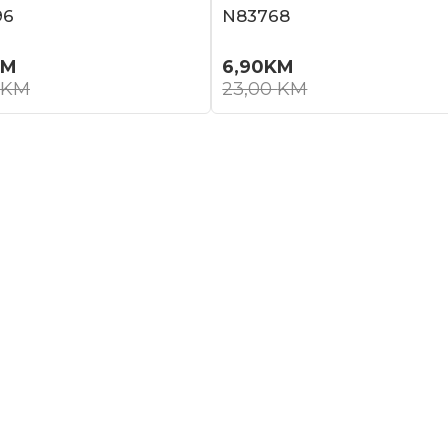
96
N83768
KM
6,90
KM
KM
23,00
KM