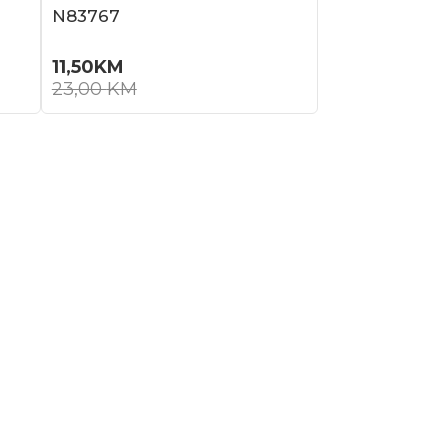
N83767
11,50
KM
23,00
KM