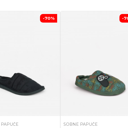
-70
%
-7
 PAPUČE
SOBNE PAPUČE