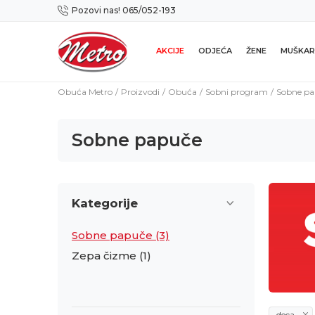
Pozovi nas! 065/052-193
Preuzmi NOVU Metro mobilnu aplikaciju!
AKCIJE
ODJEĆA
ŽENE
MUŠKAR
Obuća Metro
Proizvodi
Obuća
Sobni program
Sobne p
Sobne papuče
Kategorije
Sobne papuče
(3)
Zepa čizme
(1)
deca