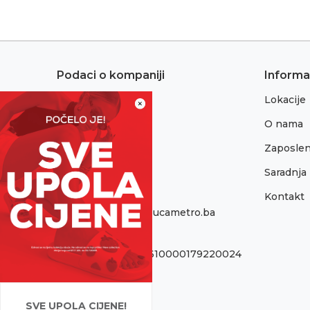
Podaci o kompaniji
Informa
Lokacije
Adresa:
×
Sremska 1
O nama
76300 Bijeljina
Zaposlen
Telefon:
065/052-193
Saradnja
Kontakt
Email:
onlinepodrska@obucametro.ba
Račun:
Raiffeisen banka 1610000179220024
PIB:
440405089005
SVE UPOLA CIJENE!