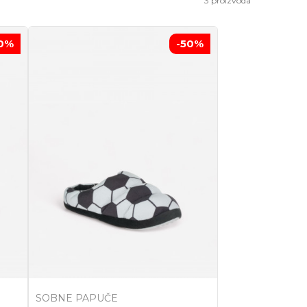
3
proizvoda
0
%
-50
%
SOBNE PAPUČE