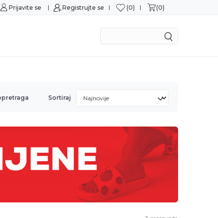
0
0
Prijavite se
Sigurna kupovina
Registrujte se
M
opretraga
Sortiraj