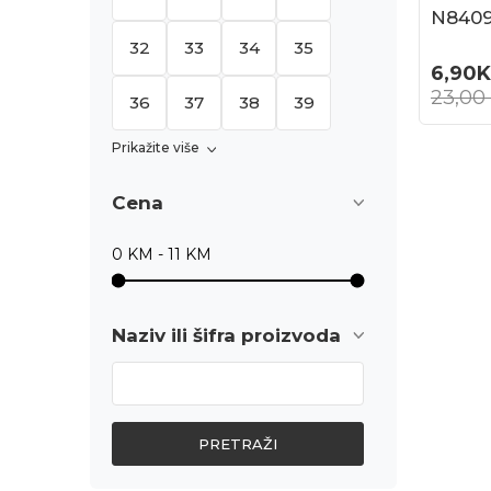
N840
32
33
34
35
6,90
23,00
36
37
38
39
Prikažite više
Cena
Naziv ili šifra proizvoda
PRETRAŽI