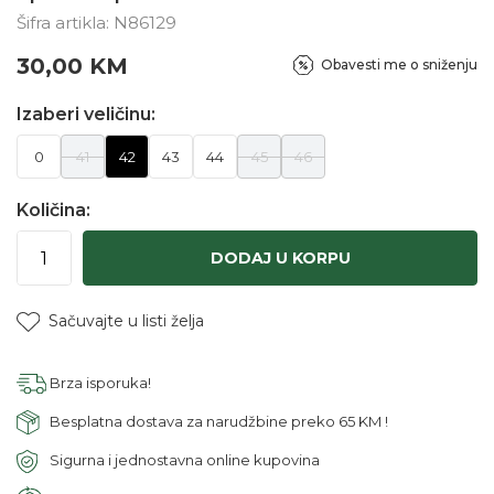
Šifra artikla:
N86129
30,00
KM
Obavesti me o sniženju
Izaberi veličinu:
0
41
42
43
44
45
46
Količina:
DODAJ U KORPU
Sačuvajte u listi želja
Brza isporuka!
Besplatna dostava za narudžbine preko 65 KM !
Sigurna i jednostavna online kupovina