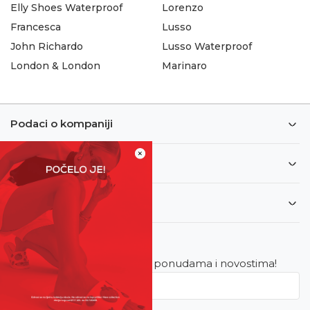
Elly Shoes Waterproof
Lorenzo
Francesca
Lusso
John Richardo
Lusso Waterproof
London & London
Marinaro
Podaci o kompaniji
×
Informacije
Korisnički servis
Newsletter
Budite u toku sa najnovijim ponudama i novostima!