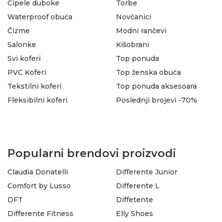
Cipele duboke
Torbe
Waterproof obuća
Novčanici
Čizme
Modni rančevi
Salonke
Kišobrani
Svi koferi
Top ponuda
PVC Koferi
Top ženska obuća
Tekstilni koferi
Top ponuda aksesoara
Fleksibilni koferi
Poslednji brojevi -70%
Popularni brendovi proizvodi
Claudia Donatelli
Differente Junior
Comfort by Lusso
Differente L
DFT
Diffetente
Differente Fitness
Elly Shoes