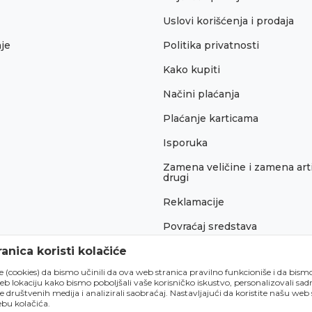
Uslovi korišćenja i prodaja
je
Politika privatnosti
Kako kupiti
Načini plaćanja
Plaćanje karticama
Isporuka
Zamena veličine i zamena arti
drugi
Reklamacije
Povraćaj sredstava
Pravo na odustajanje
anica koristi kolačiće
́e (cookies) da bismo učinili da ova web stranica pravilno funkcioniše i da bism
lokaciju kako bismo poboljšali vaše korisničko iskustvo, personalizovali sadrž
e društvenih medija i analizirali saobraćaj. Nastavljajući da koristite našu web
bu kolačića.