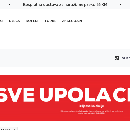
Besplatna dostava za naružbine preko 65 KM
CI
DJECA
KOFERI
TORBE
AKSESOARI
Aut
-fitnes