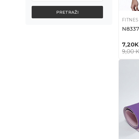
PRETRAŽI
FITNES
N833
7,20
9,00