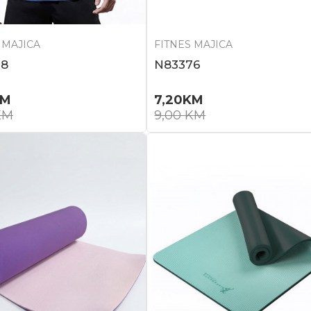
 MAJICA
FITNES MAJICA
78
N83376
KM
7,20
KM
KM
9,00
KM