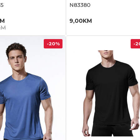
5
N83380
KM
9,00
KM
KM
-20
%
-2