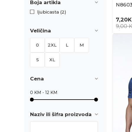
Boja artikla
N8603
ljubicasta (2)
7,20
9,00
Veličina
0
2XL
L
M
S
XL
Cena
Naziv ili šifra proizvoda