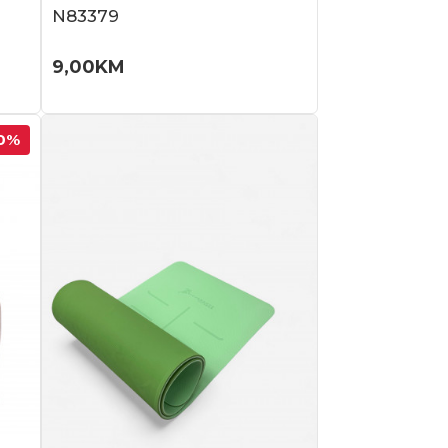
N83379
9,00
KM
0
%