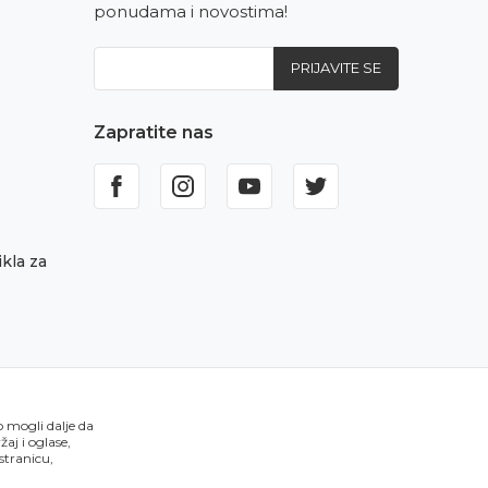
ponudama i novostima!
PRIJAVITE SE
Zapratite nas
kla za
o mogli dalje da
aj i oglase,
 stranicu,