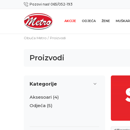
Pozovi nas! 065/052-193
Preuzmi NOVU Metro mobilnu aplikaciju!
AKCIJE
ODJEĆA
ŽENE
MUŠKAR
Obuća Metro
Proizvodi
Proizvodi
Kategorije
Aksesoari
(4)
Odjeća
(5)
differente