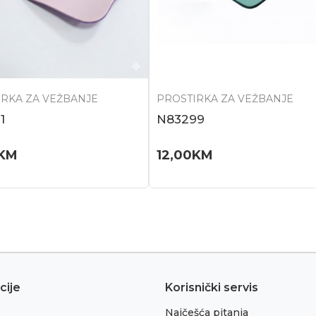
IRKA ZA VEŽBANJE
PROSTIRKA ZA VEŽBANJE
1
N83299
KM
12,00
KM
cije
Korisnički servis
Najčešća pitanja