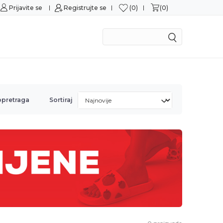
0
0
Prijavite se
Sigurna kupovina
Registrujte se
M
opretraga
Sortiraj