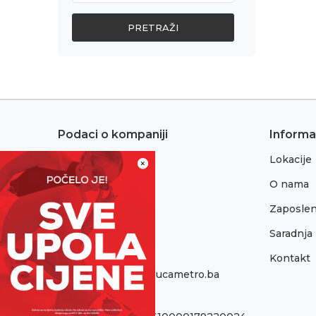
PRETRAŽI
Podaci o kompaniji
Informa
Lokacije
Adresa:
×
Sremska 1
O nama
76300 Bijeljina
Zaposlen
Telefon:
065/052-193
Saradnja
Kontakt
Email:
onlinepodrska@obucametro.ba
Račun: