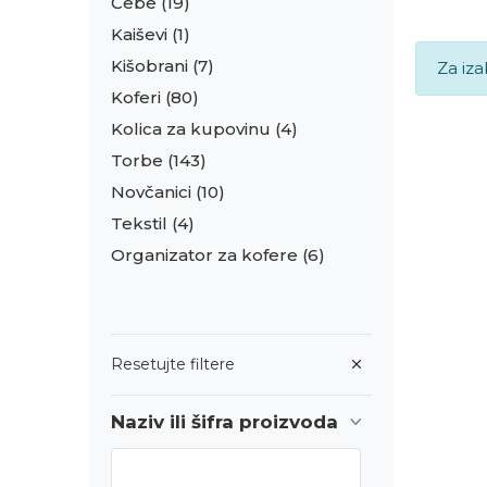
Ćebe
(19)
Kaiševi
(1)
Kišobrani
(7)
Za iza
Koferi
(80)
Kolica za kupovinu
(4)
Torbe
(143)
Novčanici
(10)
Tekstil
(4)
Organizator za kofere
(6)
Resetujte filtere
Naziv ili šifra proizvoda