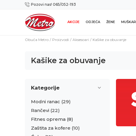
Pozovi nas! 065/052-193
Preuzmi NOVU Metro mobilnu aplikaciju!
AKCIJE
ODJEĆA
ŽENE
MUŠKAR
Obuća Metro
Proizvodi
Aksesoari
Kašike za obuvanje
Kašike za obuvanje
Kategorije
Modni ranac
(29)
Rančevi
(22)
Fitnes oprema
(8)
Zaštita za kofere
(10)