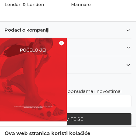
London & London
Marinaro
Podaci o kompaniji
×
Informacije
Korisnički servis
Newsletter
Budite u toku sa najnovijim ponudama i novostima!
PRIJAVITE SE
SVE UPOLA CIJENE!
Ova web stranica koristi kolačiće