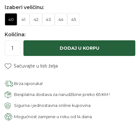
Izaberi veličinu:
40
41
42
43
44
45
Količina:
DODAJ U KORPU
Sačuvajte u listi želja
Brza isporuka!
Besplatna dostava za narudžbine preko 65 KM !
Sigurna i jednostavna online kupovina
Mogućnost zamjene u roku od 14 dana