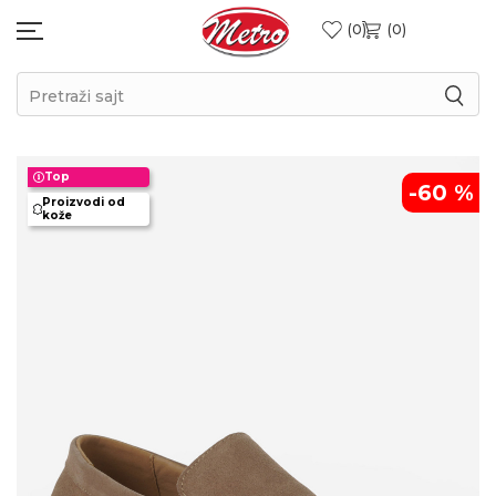
0
0
Pretraži sajt
Top
-60
%
Proizvodi od
kože