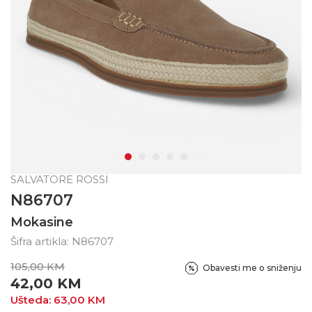
SALVATORE ROSSI
N86707
Mokasine
Šifra artikla:
N86707
105,00
KM
Obavesti me o sniženju
42,00
KM
Ušteda:
63,00
KM