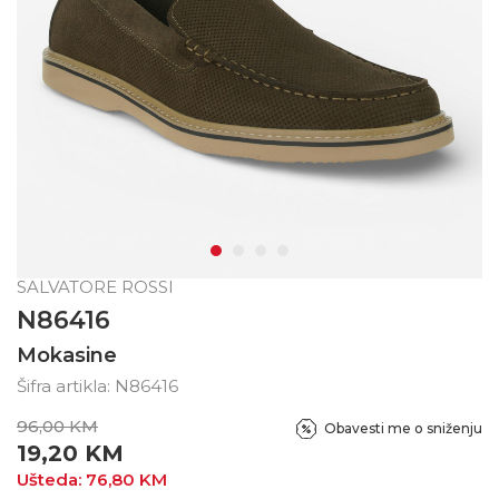
SALVATORE ROSSI
N86416
Mokasine
Šifra artikla:
N86416
96,00
KM
Obavesti me o sniženju
19,20
KM
Ušteda:
76,80
KM