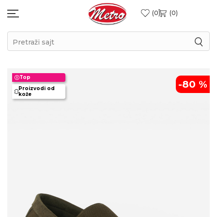
0
0
Pretraži sajt
Top
-80
%
Proizvodi od
kože