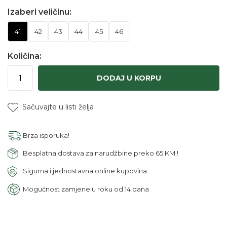
Izaberi veličinu:
41
42
43
44
45
46
Količina:
DODAJ U KORPU
Sačuvajte u listi želja
Brza isporuka!
Besplatna dostava za narudžbine preko 65 KM !
Sigurna i jednostavna online kupovina
Mogućnost zamjene u roku od 14 dana