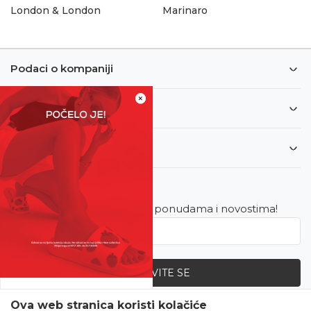
London & London
Marinaro
Podaci o kompaniji
×
Informacije
Korisnički servis
Newsletter
Budite u toku sa najnovijim ponudama i novostima!
PRIJAVITE SE
SVE UPOLA CIJENE!
Ova web stranica koristi kolačiće