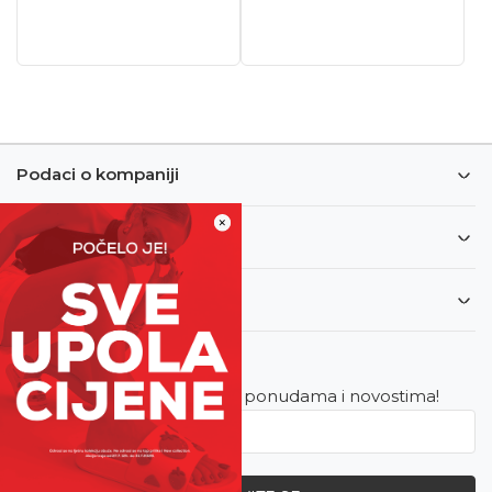
Podaci o kompaniji
×
Informacije
Korisnički servis
Newsletter
Budite u toku sa najnovijim ponudama i novostima!