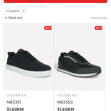
muskarci
Obriši sve
6
proizvoda
-60
%
-60
%
GULIVER XXL
GULIVER XXL
N83351
N83350
31,60
KM
31,60
KM