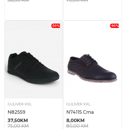
58,00
KM
70,00
KM
-50
%
-90
%
GULIVER XXL
GULIVER XXL
N82559
N74115 Crna
37,50
KM
8,00
KM
75,00
KM
80,00
KM