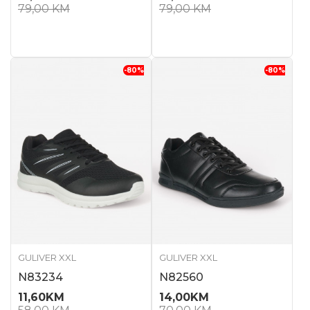
79,00
KM
79,00
KM
-80
%
-80
%
GULIVER XXL
GULIVER XXL
N83234
N82560
11,60
KM
14,00
KM