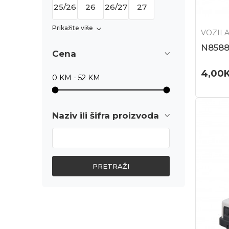
25/26
26
26/27
27
Prikažite više
VOZILA
N858
Cena
4,00
Naziv ili šifra proizvoda
PRETRAŽI