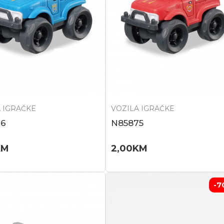
 IGRAČKE
VOZILA IGRAČKE
76
N85875
KM
2,00
KM
-7