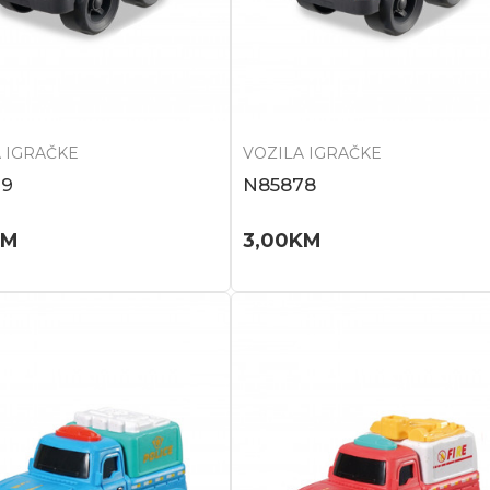
 IGRAČKE
VOZILA IGRAČKE
79
N85878
KM
3,00
KM