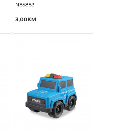
N85883
3,00
KM