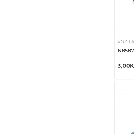
VOZILA
N858
3,00