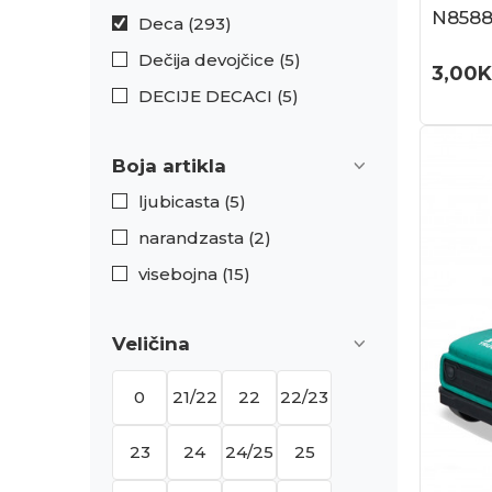
N858
Deca (293)
Dečija devojčice (5)
3,00
DECIJE DECACI (5)
Boja artikla
ljubicasta (5)
narandzasta (2)
visebojna (15)
Veličina
0
21/22
22
22/23
23
24
24/25
25