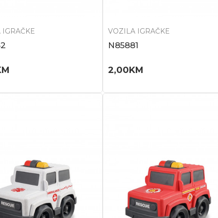
 IGRAČKE
VOZILA IGRAČKE
82
N85881
KM
2,00
KM