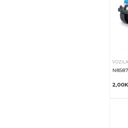
VOZILA
N858
2,00