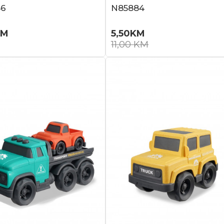
86
N85884
KM
5,50
KM
11,00
KM