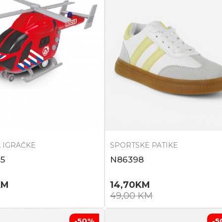
 IGRAČKE
SPORTSKE PATIKE
5
N86398
KM
14,70
KM
49,00
KM
-50
%
-5