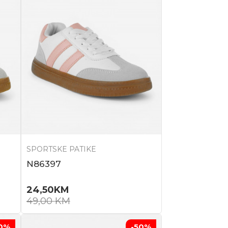
SPORTSKE PATIKE
N86397
24,50
KM
49,00
KM
0
%
-50
%