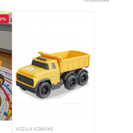
293
proizvoda
0
%
VOZILA IGRAČKE