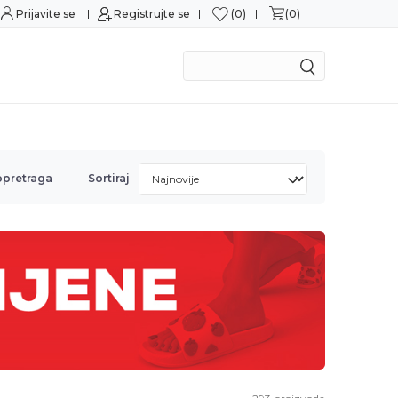
0
0
Prijavite se
Sigurna kupovina
Registrujte se
M
opretraga
Sortiraj