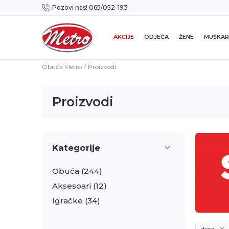
Pozovi nas! 065/052-193
Preuzmi NOVU Metro mobilnu aplikaciju!
AKCIJE
ODJEĆA
ŽENE
MUŠKAR
Obuća Metro
Proizvodi
Proizvodi
Kategorije
Obuća
(244)
Aksesoari
(12)
Igračke
(34)
deca