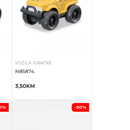
VOZILA IGRAČKE
N85874
3,50
KM
0
%
-50
%