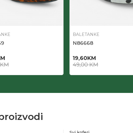
ANKE
BALETANKE
69
N86668
KM
19,60
KM
KM
49,00
KM
proizvodi
Svi koferi