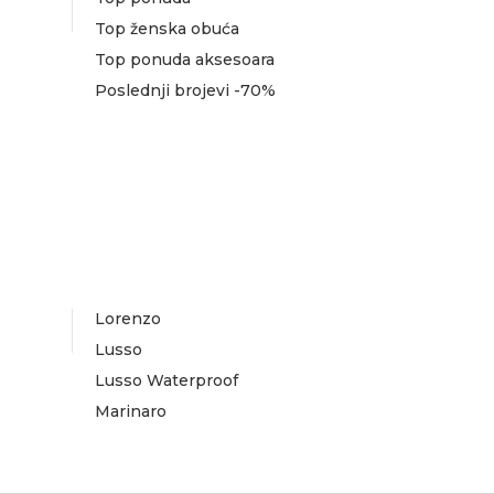
Top ženska obuća
Top ponuda aksesoara
Poslednji brojevi -70%
Lorenzo
Lusso
Lusso Waterproof
Marinaro