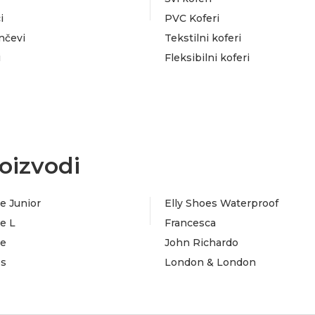
i
PVC Koferi
nčevi
Tekstilni koferi
i
Fleksibilni koferi
oizvodi
e Junior
Elly Shoes Waterproof
e L
Francesca
te
John Richardo
es
London & London