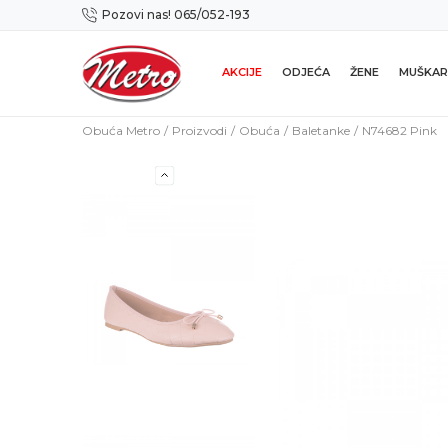
Pozovi nas! 065/052-193
Preuzmi NOVU Metro mobilnu aplikaciju!
AKCIJE
ODJEĆA
ŽENE
MUŠKAR
Obuća Metro
Proizvodi
Obuća
Baletanke
N74682 Pink