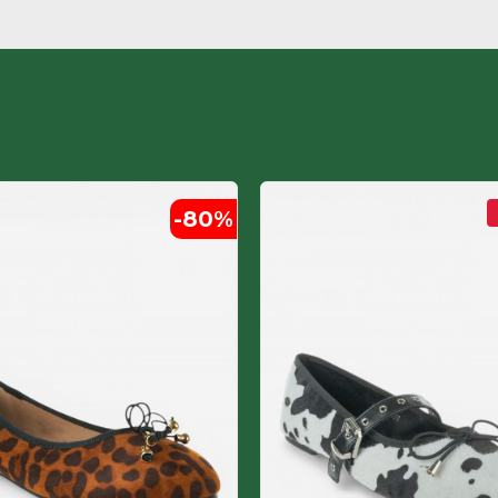
-80
%