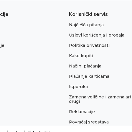
cije
Korisnički servis
Najčešća pitanja
Uslovi korišćenja i prodaja
je
Politika privatnosti
Kako kupiti
Načini plaćanja
Plaćanje karticama
Isporuka
Zamena veličine i zamena arti
drugi
Reklamacije
Povraćaj sredstava