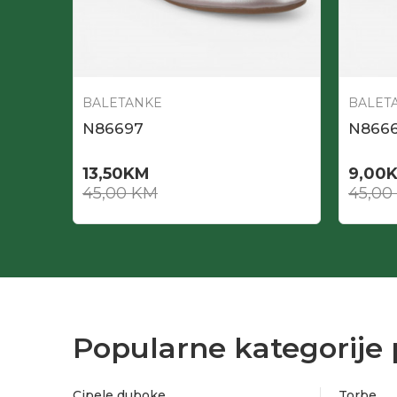
BALETANKE
BALET
N86697
N866
13,50
KM
9,00
45,00
KM
45,00
Popularne kategorije 
Cipele duboke
Torbe