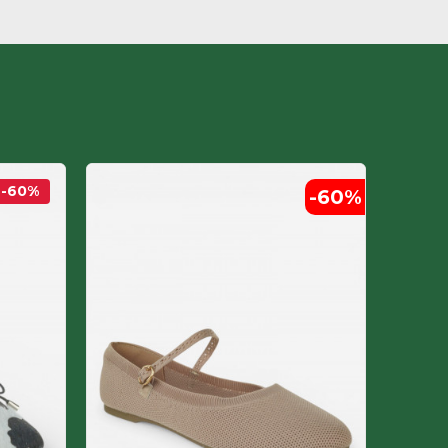
-60
%
-60
%