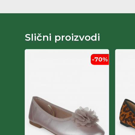
Slični proizvodi
-60
%
-70
%