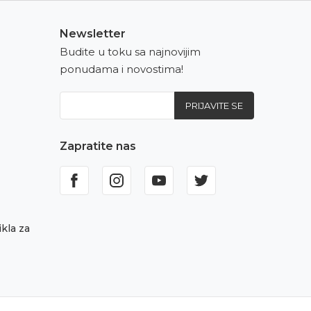
Newsletter
Budite u toku sa najnovijim
ponudama i novostima!
PRIJAVITE SE
Zapratite nas
kla za