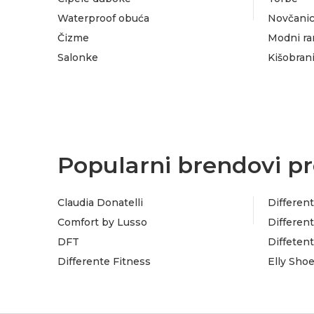
Waterproof obuća
Novčanic
Čizme
Modni ra
Salonke
Kišobran
Popularni brendovi pr
Claudia Donatelli
Different
Comfort by Lusso
Different
DFT
Diffeten
Differente Fitness
Elly Sho