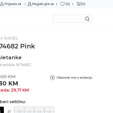
0
0
Prijavite se
Sigurna kupovina
Registrujte se
M
LY SHOES
74682 Pink
aletanke
ra artikla:
N74682
,00
KM
Obavesti me o sniženju
,30
KM
teda:
29,71
KM
beri veličinu:
6
37
38
39
40
41