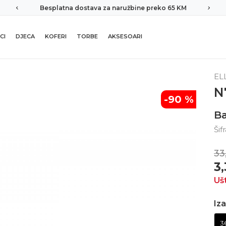
Besplatna dostava za naružbine preko 65 KM
CI
DJECA
KOFERI
TORBE
AKSESOARI
EL
N
-90
%
B
Šif
33
3
Uš
Iza
3