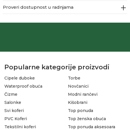
Proveri dostupnost u radnjama
Popularne kategorije proizvodi
Cipele duboke
Torbe
Waterproof obuća
Novčanici
Čizme
Modni rančevi
Salonke
Kišobrani
Svi koferi
Top ponuda
PVC Koferi
Top ženska obuća
Tekstilni koferi
Top ponuda aksesoara