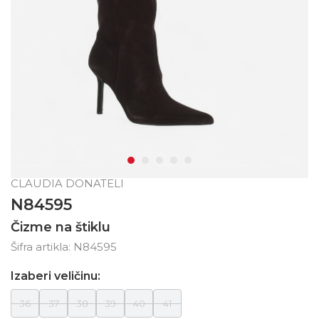
CLAUDIA DONATELI
N84595
Čizme na štiklu
Šifra artikla:
N84595
Izaberi veličinu:
36
37
38
39
40
41