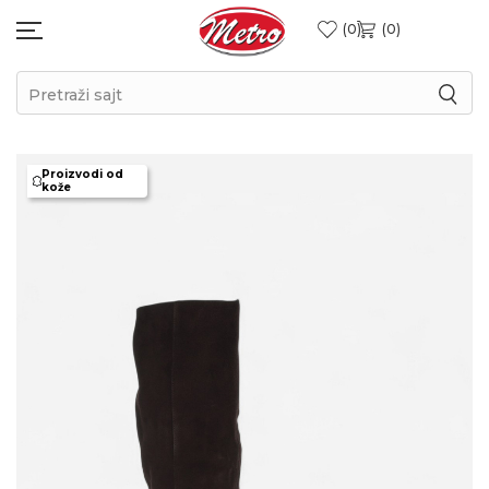
0
0
Pretraži sajt
Proizvodi od
kože