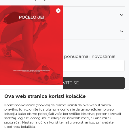
×
Informacije
Korisnički servis
Newsletter
Budite u toku sa najnovijim ponudama i novostima!
PRIJAVITE SE
SVE UPOLA CIJENE!
Ova web stranica koristi kolačiće
Zapratite nas
Čekanju je kraj!
Koristimo kolačiće (cookies) da bismo učinili da ova web stranica
pravilno funkcioniše i da bismo mogli dalje da unapređujemo web
Počela je omiljena
lokaciju kako bismo poboljšali vaše korisničko iskustvo, personalizovali
ljetna akcija u Obući
sadržaj i oglase, omogućili funkcije društvenih medija i analizirali
saobraćaj. Nastavljajući da koristite našu web stranicu, prihvatate
Metro!
upotrebu kolačića.