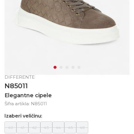
DIFFERENTE
N85011
Elegantne cipele
Šifra artikla:
N85011
Izaberi veličinu:
40
41
42
43
44
45
46