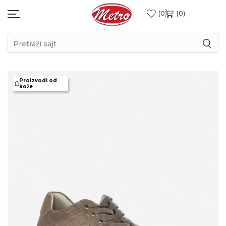
0
0
Pretraži sajt
Proizvodi od
kože