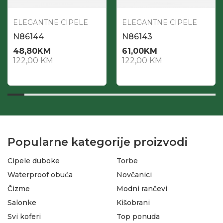
ELEGANTNE CIPELE
ELEGANTNE CIPELE
N86144
N86143
48,80
KM
61,00
KM
122,00
KM
122,00
KM
Popularne kategorije proizvodi
Cipele duboke
Torbe
Waterproof obuća
Novčanici
Čizme
Modni rančevi
Salonke
Kišobrani
Svi koferi
Top ponuda