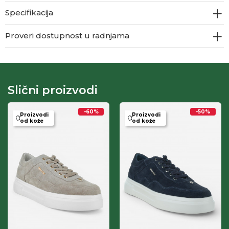
Specifikacija
Proveri dostupnost u radnjama
Slični proizvodi
-60
%
-50
%
Proizvodi
Proizvodi
od kože
od kože