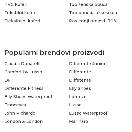
PVC Koferi
Top ženska obuća
Tekstilni koferi
Top ponuda aksesoara
Fleksibilni koferi
Poslednji brojevi -70%
Popularni brendovi proizvodi
Claudia Donatelli
Differente Junior
Comfort by Lusso
Differente L
DFT
Diffetente
Differente Fitness
Elly Shoes
Elly Shoes Waterproof
Lorenzo
Francesca
Lusso
John Richardo
Lusso Waterproof
London & London
Marinaro