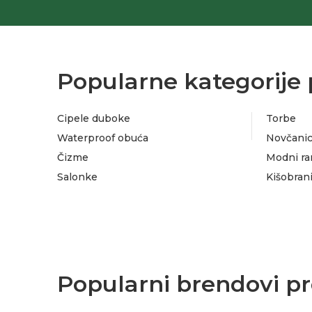
Materijal djona: Neolit
Velicine: 36-41
Odrzavanje: Vlazna krpa
Kolekcija: Claudia Donatelli
Popularne kategorije 
Godina JCI: Jci -1620/14.08.2025. SRPS-n G.B1.035
Cipele duboke
Torbe
Waterproof obuća
Novčanic
Čizme
Modni ra
Salonke
Kišobran
Popularni brendovi pr