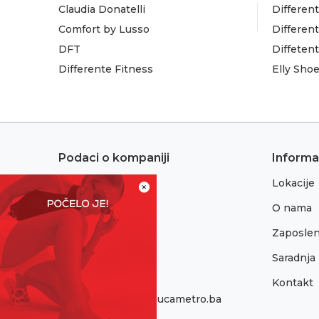
Claudia Donatelli
Different
Comfort by Lusso
Different
DFT
Diffeten
Differente Fitness
Elly Sho
Podaci o kompaniji
Informa
Lokacije
Adresa:
×
Sremska 1
O nama
76300 Bijeljina
Zaposlen
Telefon:
065/052-193
Saradnja
Kontakt
Email:
onlinepodrska@obucametro.ba