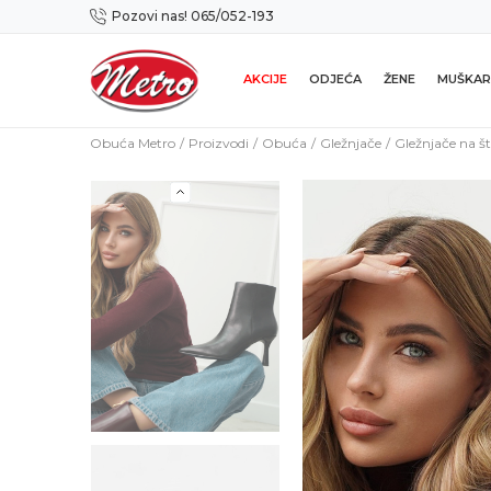
Pozovi nas! 065/052-193
Preuzmi NOVU Metro mobilnu aplikaciju!
AKCIJE
ODJEĆA
ŽENE
MUŠKAR
Obuća Metro
Proizvodi
Obuća
Gležnjače
Gležnjače na št