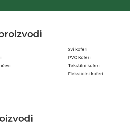
proizvodi
Svi koferi
i
PVC Koferi
nčevi
Tekstilni koferi
i
Fleksibilni koferi
oizvodi