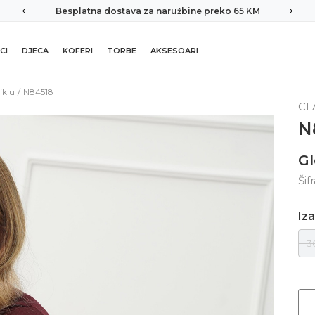
Besplatna dostava za naružbine preko 65 KM
CI
DJECA
KOFERI
TORBE
AKSESOARI
iklu
N84518
CL
N
Gl
Šif
Iza
3