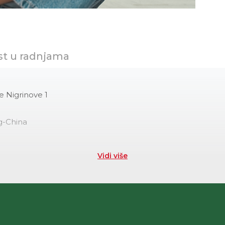
st u radnjama
e Nigrinove 1
g-China
Vidi više