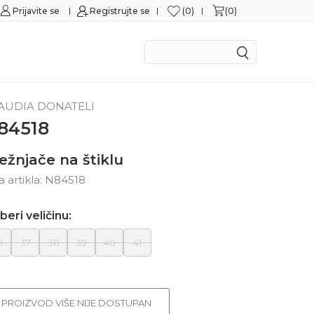
0
0
Prijavite se
Sigurna kupovina
Registrujte se
M
AUDIA DONATELI
84518
ežnjače na štiklu
ra artikla:
N84518
beri veličinu:
6
37
38
39
40
41
PROIZVOD VIŠE NIJE DOSTUPAN