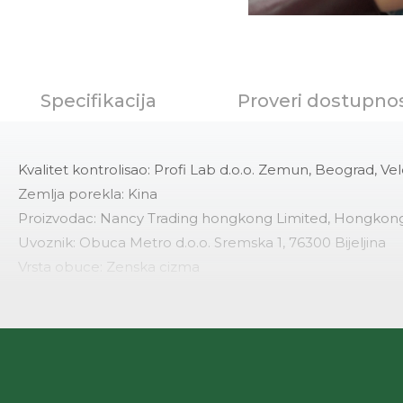
Specifikacija
Proveri dostupno
Kvalitet kontrolisao: Profi Lab d.o.o. Zemun, Beograd, Vel
Zemlja porekla: Kina
Proizvodac: Nancy Trading hongkong Limited, Hongkon
Uvoznik: Obuca Metro d.o.o. Sremska 1, 76300 Bijeljina
Vrsta obuce: Zenska cizma
Namena: Obuca za suvo vreme
Nacin izrade: Lepljena obuca
Materijal lica: Poliuretanlaminat
Materijal postave: Tekstil -pes +poliuretanlaminat
Ulozna tabanica: Poliuretanlaminat