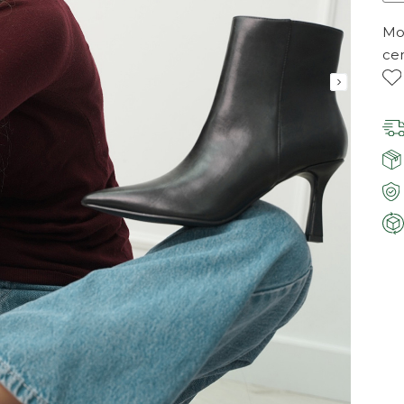
Mor
ce