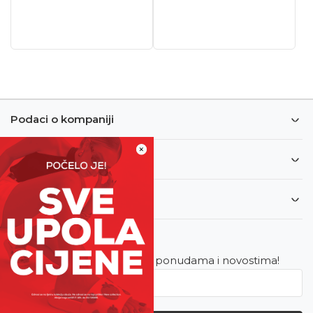
Podaci o kompaniji
×
Informacije
Korisnički servis
Newsletter
Budite u toku sa najnovijim ponudama i novostima!