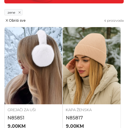
zene
Obriši sve
4
proizvoda
GREJAČI ZA UŠI
KAPA ŽENSKA
N85851
N85817
9,00
KM
9,00
KM