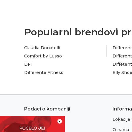
Popularni brendovi pr
Claudia Donatelli
Different
Comfort by Lusso
Different
DFT
Diffeten
Differente Fitness
Elly Sho
Podaci o kompaniji
Informa
Lokacije
Adresa:
×
Sremska 1
O nama