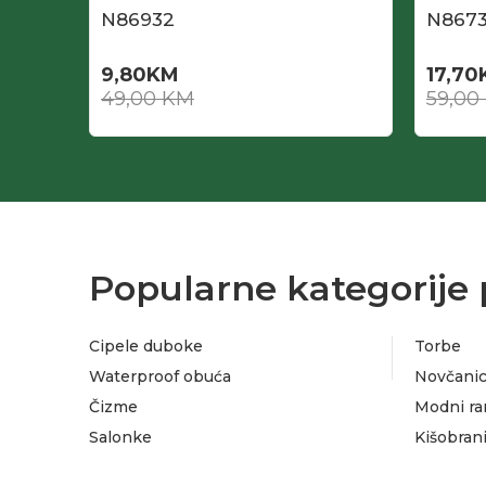
N86932
N8673
9,80
KM
17,70
49,00
KM
59,00
Popularne kategorije 
Cipele duboke
Torbe
Waterproof obuća
Novčanic
Čizme
Modni ra
Salonke
Kišobran