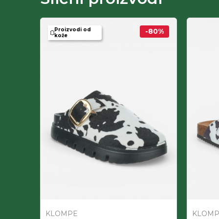
Proizvodi od
-80
%
-50
%
kože
KLOMPE
KLOMP