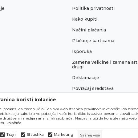
je
Politika privatnosti
Kako kupiti
Načini plaćanja
Plaćanje karticama
Isporuka
Zamena veličine i zamena arti
drugi
Reklamacije
Povraćaj sredstava
Pravo na odustajanje
anica koristi kolačiće
́e (cookies) da bismo učinili da ova web stranica pravilno funkcioniše i da bism
lokaciju kako bismo poboljšali vaše korisničko iskustvo, personalizovali sadrž
e društvenih medija i analizirali saobraćaj. Nastavljajući da koristite našu web
bu kolačića.
Trajni
Statistika
Marketing
Saznaj više