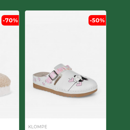
-70
%
-50
%
KLOMPE
KLOM