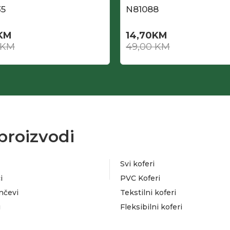
5
N81088
KM
14,70
KM
KM
49,00
KM
proizvodi
Svi koferi
i
PVC Koferi
nčevi
Tekstilni koferi
i
Fleksibilni koferi