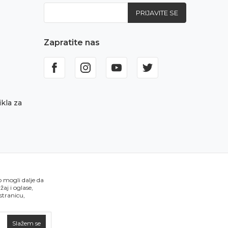
PRIJAVITE SE
Zapratite nas
kla za
o mogli dalje da
aj i oglase,
 stranicu,
Slažem se