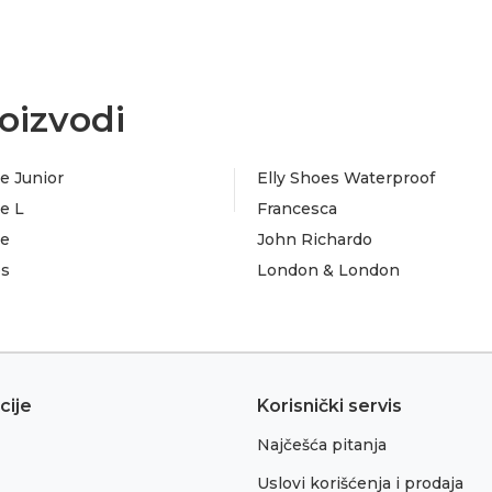
oizvodi
e Junior
Elly Shoes Waterproof
e L
Francesca
te
John Richardo
es
London & London
cije
Korisnički servis
Najčešća pitanja
Uslovi korišćenja i prodaja