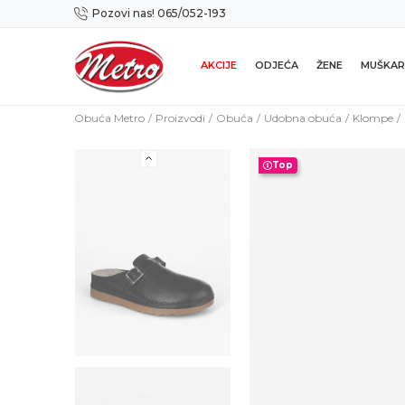
Pozovi nas! 065/052-193
Preuzmi NOVU Metro mobilnu aplikaciju!
AKCIJE
ODJEĆA
ŽENE
MUŠKAR
Obuća Metro
Proizvodi
Obuća
Udobna obuća
Klompe
Top