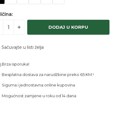
ičina:
DODAJ U KORPU
Sačuvajte u listi želja
Brza isporuka!
Besplatna dostava za narudžbine preko 65 KM !
Sigurna i jednostavna online kupovina
Mogućnost zamjene u roku od 14 dana