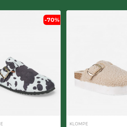
-70
%
E
KLOMPE