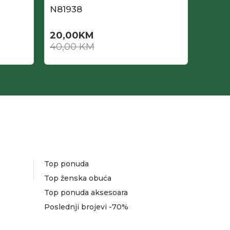
N81938
N819
20,00
KM
20,0
40,00
KM
40,0
Top ponuda
Top ženska obuća
Top ponuda aksesoara
Poslednji brojevi -70%