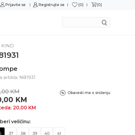
0
0
Prijavite se
Sigurna kupovina
Registrujte se
M
 KIND
81931
lompe
ra artikla:
N81931
,00
KM
Obavesti me o sniženju
0,00
KM
teda:
20,00
KM
beri veličinu:
6
37
38
39
40
41