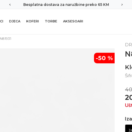
Besplatna dostava za naružbine preko 65 KM
CI
DJECA
KOFERI
TORBE
AKSESOARI
N81931
DR
N
-50
%
K
Šif
40
2
Uš
Iza
3