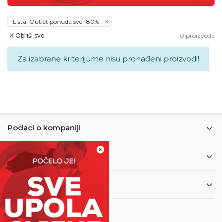
Lista: Outlet ponuda sve -80%
Obriši sve
0
proizvoda
Za izabrane kriterijume nisu pronađeni proizvodi!
Podaci o kompaniji
×
Informacije
Korisnički servis
Newsletter