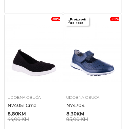
-80
%
-90
%
Proizvodi
od kože
UDOBNA OBUĆA
UDOBNA OBUĆA
N74051 Crna
N74704
8,80
KM
8,30
KM
44,00
KM
83,00
KM