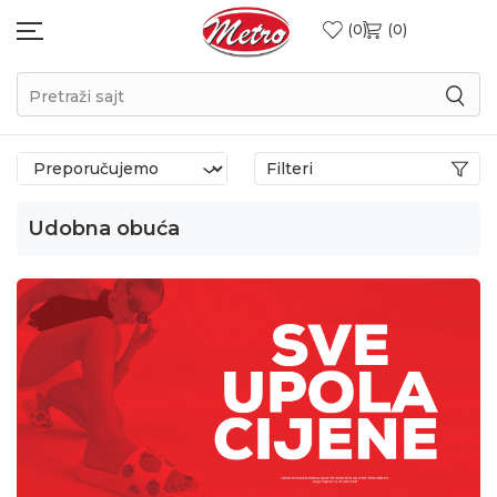
0
0
Pretraži sajt
Filteri
Udobna obuća