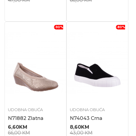
47,00
KM
66,00
KM
-90
%
-80
%
UDOBNA OBUĆA
UDOBNA OBUĆA
N71882 Zlatna
N74043 Crna
6,60
KM
8,60
KM
66,00
KM
43,00
KM