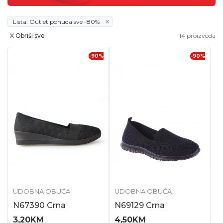
Lista: Outlet ponuda sve -80%
Obriši sve
14
proizvoda
-90
%
-90
%
UDOBNA OBUĆA
UDOBNA OBUĆA
N67390 Crna
N69129 Crna
3,20
KM
4,50
KM