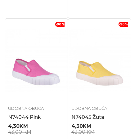
-90
%
-90
%
UDOBNA OBUĆA
UDOBNA OBUĆA
N74044 Pink
N74045 Žuta
4,30
KM
4,30
KM
43,00
KM
43,00
KM