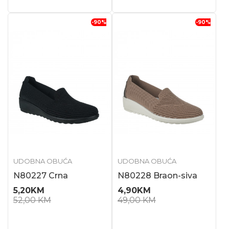
-90
%
-90
%
UDOBNA OBUĆA
UDOBNA OBUĆA
N80227 Crna
N80228 Braon-siva
5,20
KM
4,90
KM
52,00
KM
49,00
KM