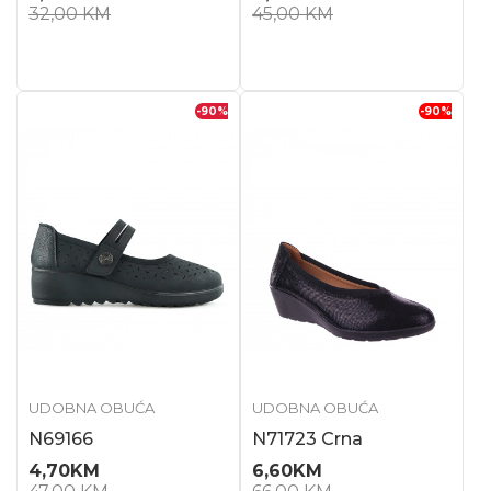
32,00
KM
45,00
KM
-90
%
-90
%
UDOBNA OBUĆA
UDOBNA OBUĆA
N69166
N71723 Crna
4,70
KM
6,60
KM