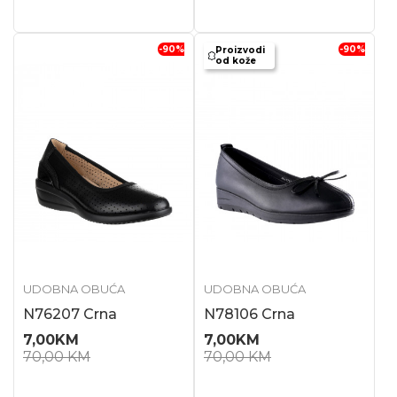
-90
%
-90
%
Proizvodi
od kože
UDOBNA OBUĆA
UDOBNA OBUĆA
N76207 Crna
N78106 Crna
7,00
KM
7,00
KM
70,00
KM
70,00
KM