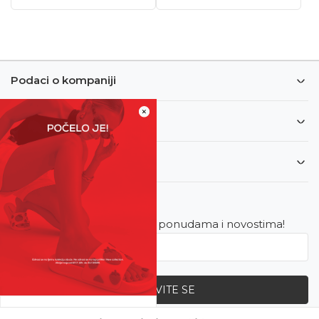
Podaci o kompaniji
×
Informacije
Korisnički servis
Newsletter
Budite u toku sa najnovijim ponudama i novostima!
PRIJAVITE SE