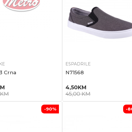
KE
ESPADRILE
3 Crna
N71568
KM
4,50
KM
KM
45,00
KM
-90
%
-8