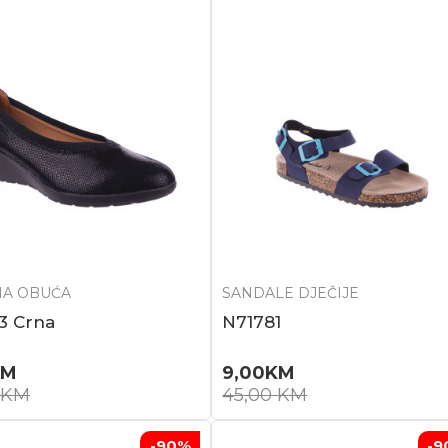
A OBUĆA
SANDALE DJEČIJE
3 Crna
N71781
KM
9,00
KM
KM
45,00
KM
-90
%
-9