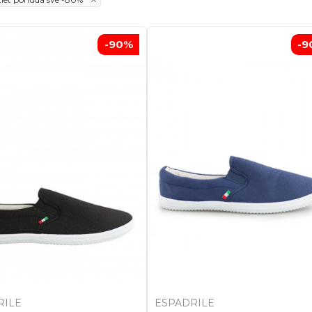
-90
%
-9
RILE
ESPADRILE