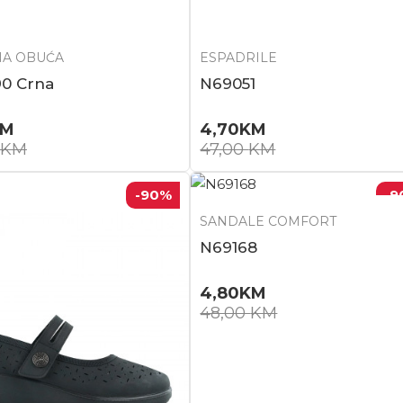
A OBUĆA
ESPADRILE
0 Crna
N69051
KM
4,70
KM
KM
47,00
KM
-90
%
-9
SANDALE COMFORT
N69168
4,80
KM
48,00
KM