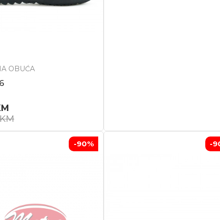
A OBUĆA
6
KM
KM
-90
%
-9