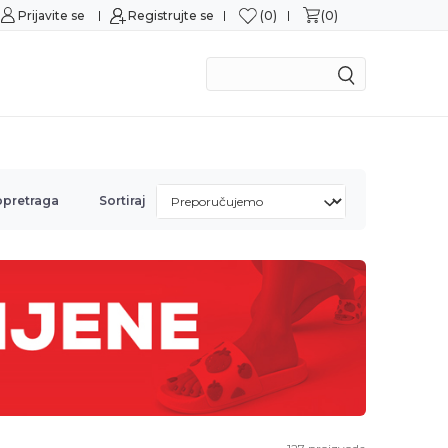
0
0
Prijavite se
Sigurna kupovina
Registrujte se
M
opretraga
Sortiraj