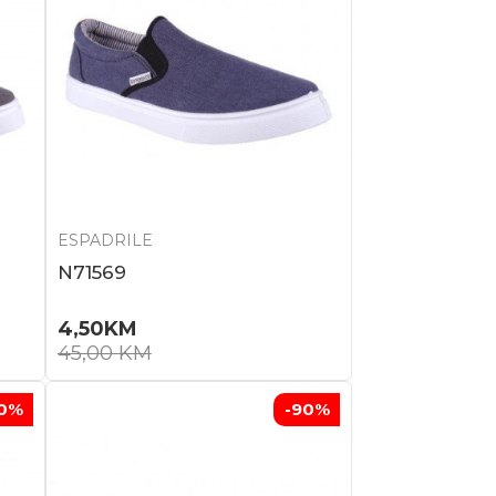
ESPADRILE
N71569
4,50
KM
45,00
KM
0
%
-90
%