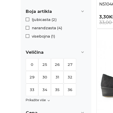
N5104
Boja artikla
3,30
K
ljubicasta (2)
33,00
narandzasta (4)
visebojna (1)
Veličina
0
25
26
27
29
30
31
32
33
34
35
36
Prikažite više
Cena