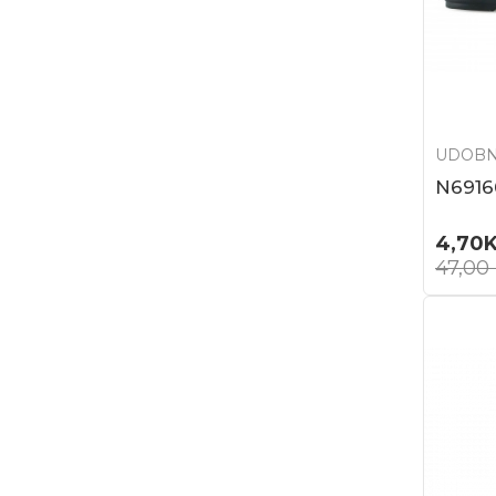
UDOBN
N6916
4,70
47,00