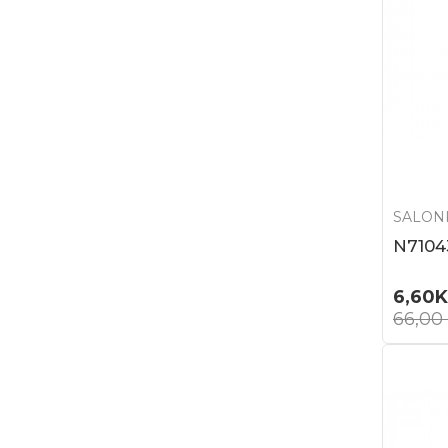
SALON
N7104
6,60
66,00