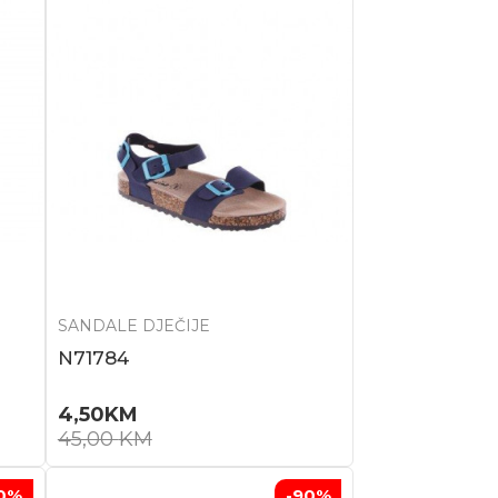
SANDALE DJEČIJE
N71784
4,50
KM
45,00
KM
0
%
-90
%