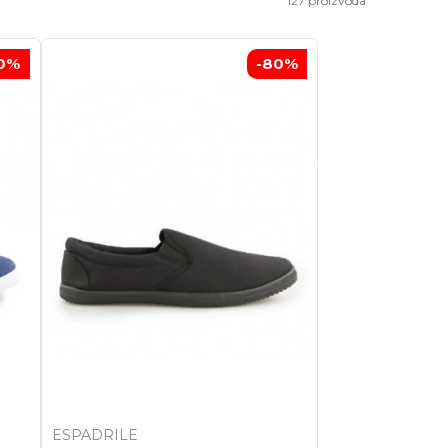
127
proizvoda
0
%
-80
%
ESPADRILE