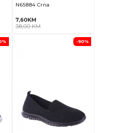
N65884 Crna
7,60
KM
38,00
KM
0
%
-90
%