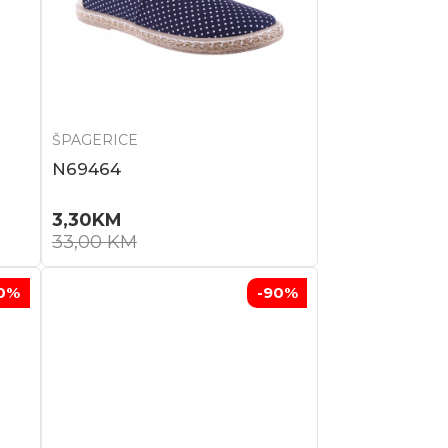
ŠPAGERICE
N69464
3,30
KM
33,00
KM
0
%
-90
%