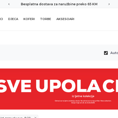
Besplatna dostava za naružbine preko 65 KM
CI
DJECA
KOFERI
TORBE
AKSESOARI
Aut
tlet ponuda sve -80%