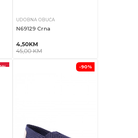
UDOBNA OBUĆA
N69129 Crna
4,50
KM
45,00
KM
0
%
-90
%