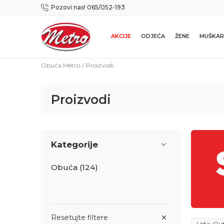
Pozovi nas! 065/052-193
Preuzmi NOVU Metro mobilnu aplikaciju!
AKCIJE
ODJEĆA
ŽENE
MUŠKAR
Obuća Metro
Proizvodi
Proizvodi
Kategorije
Obuća
(124)
Resetujte filtere
Lista: Ou