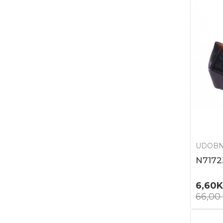
UDOBN
N7172
6,60
66,00