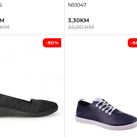
6
N51047
M
3,30
KM
KM
33,00
KM
-90
%
-9