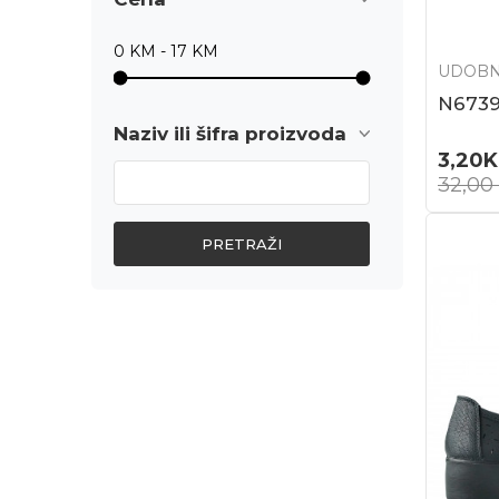
UDOBN
N6739
Naziv ili šifra proizvoda
3,20
32,00
PRETRAŽI