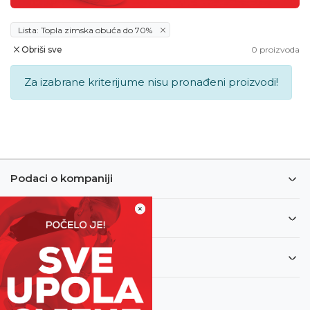
Lista: Topla zimska obuća do 70%
Obriši sve
0
proizvoda
Za izabrane kriterijume nisu pronađeni proizvodi!
Podaci o kompaniji
×
Informacije
Korisnički servis
Newsletter